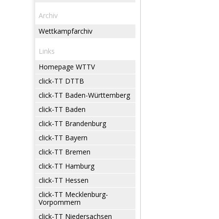
Archiv
Wettkampfarchiv
Links
Homepage WTTV
click-TT DTTB
click-TT Baden-Württemberg
click-TT Baden
click-TT Brandenburg
click-TT Bayern
click-TT Bremen
click-TT Hamburg
click-TT Hessen
click-TT Mecklenburg-
Vorpommern
click-TT Niedersachsen