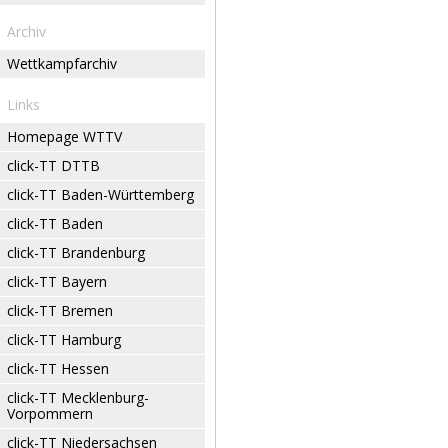
Archiv
Wettkampfarchiv
Links
Homepage WTTV
click-TT DTTB
click-TT Baden-Württemberg
click-TT Baden
click-TT Brandenburg
click-TT Bayern
click-TT Bremen
click-TT Hamburg
click-TT Hessen
click-TT Mecklenburg-
Vorpommern
click-TT Niedersachsen