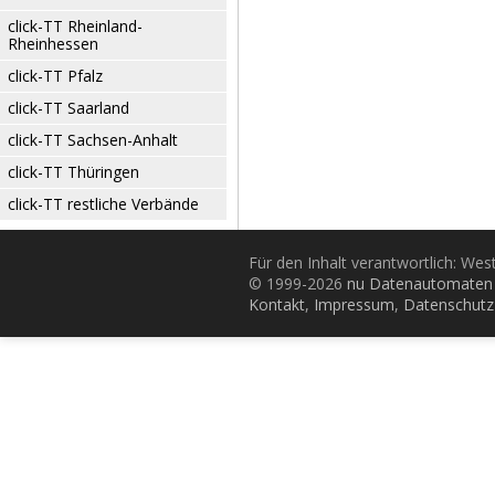
click-TT Rheinland-
Rheinhessen
click-TT Pfalz
click-TT Saarland
click-TT Sachsen-Anhalt
click-TT Thüringen
click-TT restliche Verbände
Für den Inhalt verantwortlich: Wes
© 1999-2026
nu Datenautomaten 
Kontakt
,
Impressum
,
Datenschutz