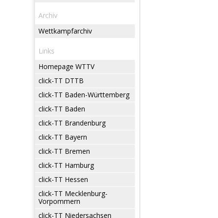
Archiv
Wettkampfarchiv
Links
Homepage WTTV
click-TT DTTB
click-TT Baden-Württemberg
click-TT Baden
click-TT Brandenburg
click-TT Bayern
click-TT Bremen
click-TT Hamburg
click-TT Hessen
click-TT Mecklenburg-
Vorpommern
click-TT Niedersachsen