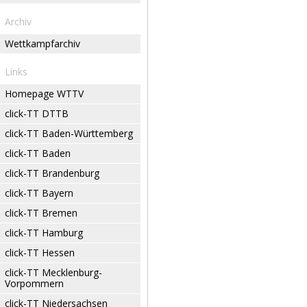
Archiv
Wettkampfarchiv
Links
Homepage WTTV
click-TT DTTB
click-TT Baden-Württemberg
click-TT Baden
click-TT Brandenburg
click-TT Bayern
click-TT Bremen
click-TT Hamburg
click-TT Hessen
click-TT Mecklenburg-
Vorpommern
click-TT Niedersachsen