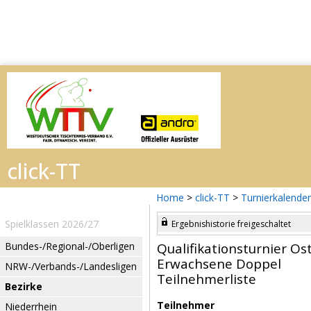
Home
>
click-TT
>
Turnierkalender
Spielklassen 2026/27
Ergebnishistorie freigeschaltet
Bundes-/Regional-/Oberligen
Qualifikationsturnier Os
Erwachsene Doppel
NRW-/Verbands-/Landesligen
Teilnehmerliste
Bezirke
Teilnehmer
Niederrhein