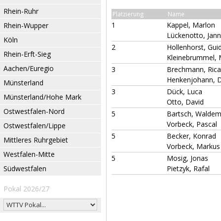
Rhein-Ruhr
Platzierung
Name
1
Kappel, Marlon
Rhein-Wupper
Lückenotto, Jann
Köln
2
Hollenhorst, Gui
Rhein-Erft-Sieg
Kleinebrummel, 
Aachen/Euregio
3
Brechmann, Rica
Henkenjohann, 
Münsterland
3
Dück, Luca
Münsterland/Hohe Mark
Otto, David
Ostwestfalen-Nord
5
Bartsch, Waldem
Vorbeck, Pascal
Ostwestfalen/Lippe
5
Becker, Konrad
Mittleres Ruhrgebiet
Vorbeck, Markus
Westfalen-Mitte
5
Mosig, Jonas
Südwestfalen
Pietzyk, Rafal
Pokal 2026/27