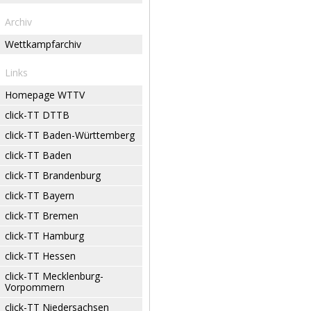
Archiv
Wettkampfarchiv
Links
Homepage WTTV
click-TT DTTB
click-TT Baden-Württemberg
click-TT Baden
click-TT Brandenburg
click-TT Bayern
click-TT Bremen
click-TT Hamburg
click-TT Hessen
click-TT Mecklenburg-
Vorpommern
click-TT Niedersachsen