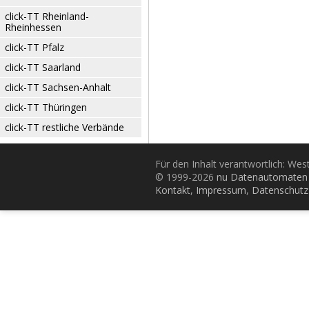
click-TT Rheinland-
Rheinhessen
click-TT Pfalz
click-TT Saarland
click-TT Sachsen-Anhalt
click-TT Thüringen
click-TT restliche Verbände
Für den Inhalt verantwortlich: Wes
© 1999-2026
nu Datenautomaten 
Kontakt
,
Impressum
,
Datenschutz