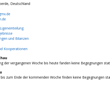
oerde, Deutschland
gmx.de
n.de
igeneinteilung
gebnisse
gen und Bilanzen
nd Kooperationen
chau
g der vergangenen Woche bis heute fanden keine Begegnungen stat
au
 bis zum Ende der kommenden Woche finden keine Begegnungen stat