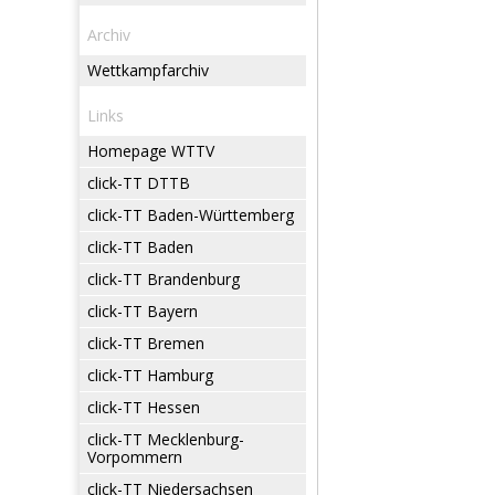
Archiv
Wettkampfarchiv
Links
Homepage WTTV
click-TT DTTB
click-TT Baden-Württemberg
click-TT Baden
click-TT Brandenburg
click-TT Bayern
click-TT Bremen
click-TT Hamburg
click-TT Hessen
click-TT Mecklenburg-
Vorpommern
click-TT Niedersachsen