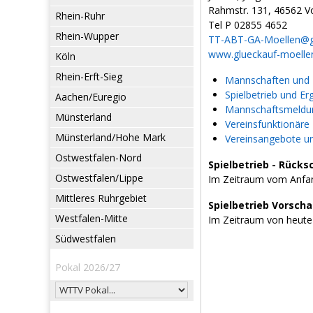
Rahmstr. 131, 46562 V
Rhein-Ruhr
Tel P 02855 4652
Rhein-Wupper
TT-ABT-GA-Moellen@
www.glueckauf-moelle
Köln
Rhein-Erft-Sieg
Mannschaften und L
Spielbetrieb und Er
Aachen/Euregio
Mannschaftsmeldun
Münsterland
Vereinsfunktionäre
Münsterland/Hohe Mark
Vereinsangebote u
Ostwestfalen-Nord
Spielbetrieb - Rücks
Ostwestfalen/Lippe
Im Zeitraum vom Anfan
Mittleres Ruhrgebiet
Spielbetrieb Vorsch
Westfalen-Mitte
Im Zeitraum von heute
Südwestfalen
Pokal 2026/27