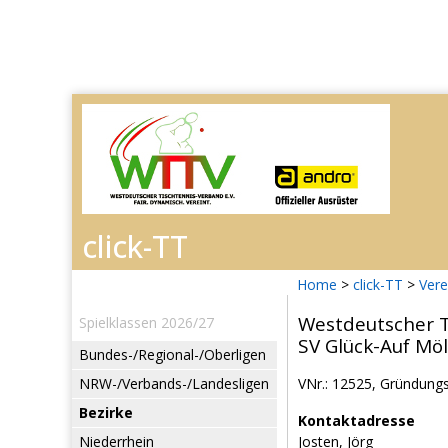
Home
>
click-TT
>
Vere
Westdeutscher T
Spielklassen 2026/27
SV Glück-Auf Möl
Bundes-/Regional-/Oberligen
NRW-/Verbands-/Landesligen
VNr.: 12525, Gründungs
Bezirke
Kontaktadresse
Niederrhein
Josten, Jörg