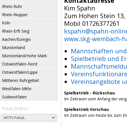
Kontaktadresse
Rhein-Ruhr
Kim Spahn
Zum Hohen Stein 13,
Rhein-Wupper
Mobil 01726377261
Köln
kspahn@spahn-onlin
Rhein-Erft-Sieg
www.skg-wembach-h
Aachen/Euregio
Münsterland
Mannschaften und 
Münsterland/Hohe Mark
Spielbetrieb und E
Ostwestfalen-Nord
Mannschaftsmeldu
Ostwestfalen/Lippe
Vereinsfunktionär
Vereinsangebote u
Mittleres Ruhrgebiet
Westfalen-Mitte
Spielbetrieb - Rückschau
Südwestfalen
Im Zeitraum vom Anfang der verg
Pokal 2026/27
Spielbetrieb Vorschau
Im Zeitraum von heute bis zum E