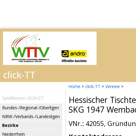
Home
>
click-TT
>
Vereine
>
Hessischer Tischt
Spielklassen 2026/27
SKG 1947 Wemba
Bundes-/Regional-/Oberligen
NRW-/Verbands-/Landesligen
VNr.: 42055, Gründun
Bezirke
Niederrhein