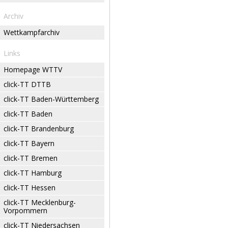
Archiv
Wettkampfarchiv
Links
Homepage WTTV
click-TT DTTB
click-TT Baden-Württemberg
click-TT Baden
click-TT Brandenburg
click-TT Bayern
click-TT Bremen
click-TT Hamburg
click-TT Hessen
click-TT Mecklenburg-
Vorpommern
click-TT Niedersachsen