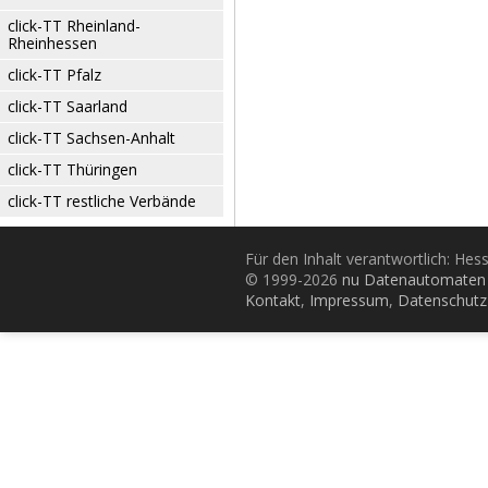
click-TT Rheinland-
Rheinhessen
click-TT Pfalz
click-TT Saarland
click-TT Sachsen-Anhalt
click-TT Thüringen
click-TT restliche Verbände
Für den Inhalt verantwortlich: Hes
© 1999-2026
nu Datenautomaten 
Kontakt
,
Impressum
,
Datenschutz