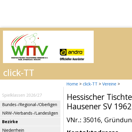
Home
>
click-TT
>
Vereine
>
Hessischer Tischt
Spielklassen 2026/27
Hausener SV 1962
Bundes-/Regional-/Oberligen
NRW-/Verbands-/Landesligen
VNr.: 35016, Gründung
Bezirke
Niederrhein