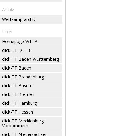
Archiv
Wettkampfarchiv
Links
Homepage WTTV
click-TT DTTB
click-TT Baden-Württemberg
click-TT Baden
click-TT Brandenburg
click-TT Bayern
click-TT Bremen
click-TT Hamburg
click-TT Hessen
click-TT Mecklenburg-
Vorpommern
click-TT Niedersachsen