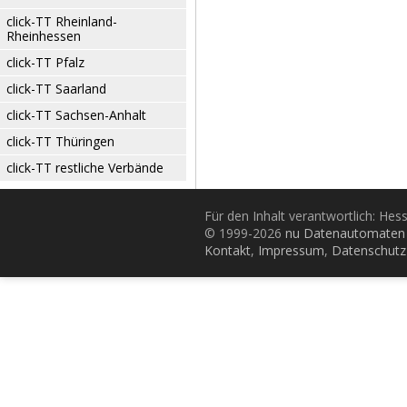
click-TT Rheinland-
Rheinhessen
click-TT Pfalz
click-TT Saarland
click-TT Sachsen-Anhalt
click-TT Thüringen
click-TT restliche Verbände
Für den Inhalt verantwortlich: Hes
© 1999-2026
nu Datenautomaten 
Kontakt
,
Impressum
,
Datenschutz