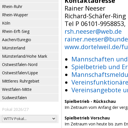
Kontaktadresse
Rhein-Ruhr
Rainer Neeser
Richard-Schäfer-Ring 
Rhein-Wupper
Tel P 06101-9958853,
Köln
rsh.neeser@web.de
Rhein-Erft-Sieg
rainer.neeser@bunde
Aachen/Euregio
www.dortelweil.de/fu
Münsterland
Münsterland/Hohe Mark
Mannschaften und 
Ostwestfalen-Nord
Spielbetrieb und E
Ostwestfalen/Lippe
Mannschaftsmeldu
Vereinsfunktionär
Mittleres Ruhrgebiet
Vereinsangebote u
Westfalen-Mitte
Südwestfalen
Spielbetrieb - Rückschau
Im Zeitraum vom Anfang der verg
Pokal 2026/27
Spielbetrieb Vorschau
Im Zeitraum von heute bis zum E