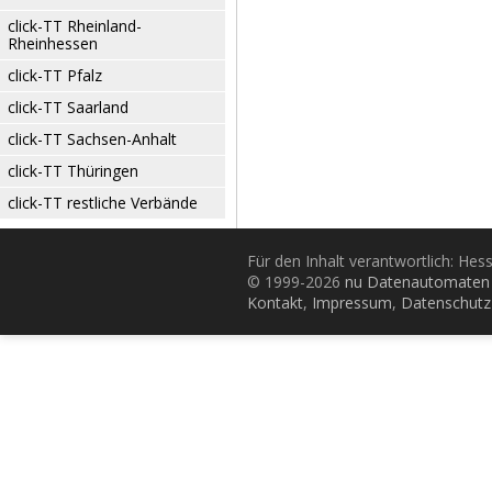
click-TT Rheinland-
Rheinhessen
click-TT Pfalz
click-TT Saarland
click-TT Sachsen-Anhalt
click-TT Thüringen
click-TT restliche Verbände
Für den Inhalt verantwortlich: Hes
© 1999-2026
nu Datenautomaten 
Kontakt
,
Impressum
,
Datenschutz