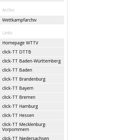
Archiv
Wettkampfarchiv
Links
Homepage WTTV
click-TT DTTB
click-TT Baden-Württemberg
click-TT Baden
click-TT Brandenburg
click-TT Bayern
click-TT Bremen
click-TT Hamburg
click-TT Hessen
click-TT Mecklenburg-
Vorpommern
click-TT Niedersachsen