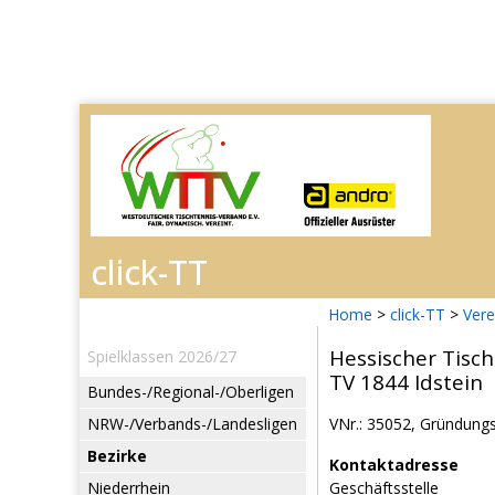
Home
>
click-TT
>
Vere
Hessischer Tisch
Spielklassen 2026/27
TV 1844 Idstein
Bundes-/Regional-/Oberligen
NRW-/Verbands-/Landesligen
VNr.: 35052, Gründungs
Bezirke
Kontaktadresse
Niederrhein
Geschäftsstelle