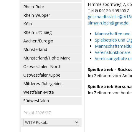
Himmelsbornweg 7, 655
Rhein-Ruhr
Tel G 06126-9595557
Rhein-Wupper
geschaeftsstelle@tv184
tilmann.loch@gmx.de
Köln
Rhein-Erft-Sieg
Mannschaften und L
Spielbetrieb und Er
Aachen/Euregio
Mannschaftsmeldun
Münsterland
Vereinsfunktionäre
Münsterland/Hohe Mark
Vereinsangebote u
Ostwestfalen-Nord
Spielbetrieb - Rücks
Ostwestfalen/Lippe
Im Zeitraum vom Anfan
Mittleres Ruhrgebiet
Spielbetrieb Vorsch
Westfalen-Mitte
Im Zeitraum von heute
Südwestfalen
Pokal 2026/27