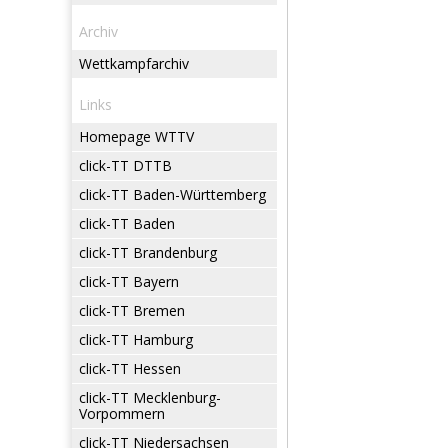
Archiv
Wettkampfarchiv
Links
Homepage WTTV
click-TT DTTB
click-TT Baden-Württemberg
click-TT Baden
click-TT Brandenburg
click-TT Bayern
click-TT Bremen
click-TT Hamburg
click-TT Hessen
click-TT Mecklenburg-
Vorpommern
click-TT Niedersachsen