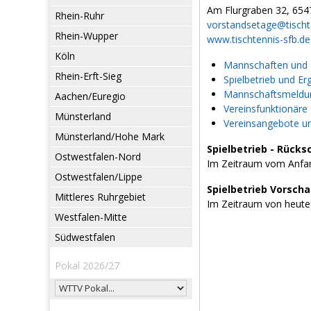
Am Flurgraben 32, 654
Rhein-Ruhr
vorstandsetage@tischt
Rhein-Wupper
www.tischtennis-sfb.de
Köln
Mannschaften und L
Rhein-Erft-Sieg
Spielbetrieb und Er
Mannschaftsmeldun
Aachen/Euregio
Vereinsfunktionäre
Münsterland
Vereinsangebote u
Münsterland/Hohe Mark
Spielbetrieb - Rücks
Ostwestfalen-Nord
Im Zeitraum vom Anfan
Ostwestfalen/Lippe
Spielbetrieb Vorsch
Mittleres Ruhrgebiet
Im Zeitraum von heute
Westfalen-Mitte
Südwestfalen
Pokal 2026/27