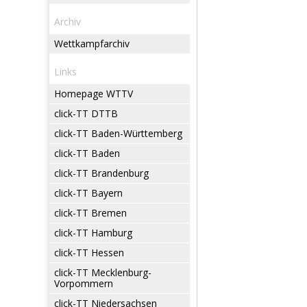
Archiv
Wettkampfarchiv
Links
Homepage WTTV
click-TT DTTB
click-TT Baden-Württemberg
click-TT Baden
click-TT Brandenburg
click-TT Bayern
click-TT Bremen
click-TT Hamburg
click-TT Hessen
click-TT Mecklenburg-
Vorpommern
click-TT Niedersachsen