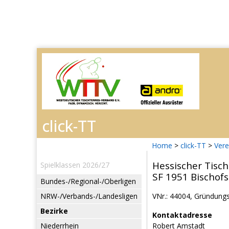
Home
>
click-TT
>
Vere
Hessischer Tisch
Spielklassen 2026/27
SF 1951 Bischof
Bundes-/Regional-/Oberligen
NRW-/Verbands-/Landesligen
VNr.: 44004, Gründungs
Bezirke
Kontaktadresse
Niederrhein
Robert Amstadt