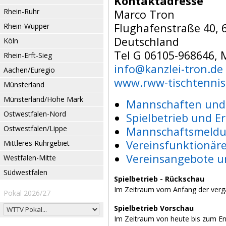
Kontaktadresse
Rhein-Ruhr
Marco Tron
Flughafenstraße 40, 
Rhein-Wupper
Deutschland
Köln
Tel G 06105-968646, 
Rhein-Erft-Sieg
info@kanzlei-tron.de
Aachen/Euregio
www.rww-tischtennis
Münsterland
Münsterland/Hohe Mark
Mannschaften und 
Ostwestfalen-Nord
Spielbetrieb und E
Ostwestfalen/Lippe
Mannschaftsmeldu
Vereinsfunktionär
Mittleres Ruhrgebiet
Vereinsangebote u
Westfalen-Mitte
Südwestfalen
Spielbetrieb - Rückschau
Im Zeitraum vom Anfang der verg
Pokal 2026/27
Spielbetrieb Vorschau
Im Zeitraum von heute bis zum E