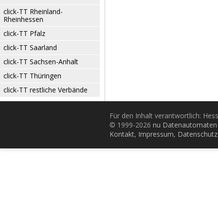
click-TT Rheinland-
Rheinhessen
click-TT Pfalz
click-TT Saarland
click-TT Sachsen-Anhalt
click-TT Thüringen
click-TT restliche Verbände
Für den Inhalt verantwortlich: Hes
© 1999-2026
nu Datenautomaten 
Kontakt
,
Impressum
,
Datenschutz