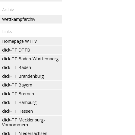
Archiv
Wettkampfarchiv
Links
Homepage WTTV
click-TT DTTB
click-TT Baden-Württemberg
click-TT Baden
click-TT Brandenburg
click-TT Bayern
click-TT Bremen
click-TT Hamburg
click-TT Hessen
click-TT Mecklenburg-
Vorpommern
click-TT Niedersachsen