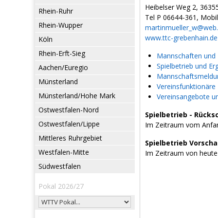
Heibelser Weg 2, 3635
Rhein-Ruhr
Tel P 06644-361, Mobi
Rhein-Wupper
martinmueller_w@web
www.ttc-grebenhain.de
Köln
Rhein-Erft-Sieg
Mannschaften und L
Spielbetrieb und Er
Aachen/Euregio
Mannschaftsmeldun
Münsterland
Vereinsfunktionäre
Münsterland/Hohe Mark
Vereinsangebote u
Ostwestfalen-Nord
Spielbetrieb - Rücks
Ostwestfalen/Lippe
Im Zeitraum vom Anfan
Mittleres Ruhrgebiet
Spielbetrieb Vorsch
Westfalen-Mitte
Im Zeitraum von heute
Südwestfalen
Pokal 2026/27