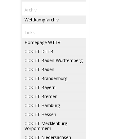
Archiv
Wettkampfarchiv
Links
Homepage WTTV
click-TT DTTB
click-TT Baden-Württemberg
click-TT Baden
click-TT Brandenburg
click-TT Bayern
click-TT Bremen
click-TT Hamburg
click-TT Hessen
click-TT Mecklenburg-
Vorpommern
click-TT Niedersachsen