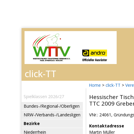
Home
>
click-TT
>
Vere
Hessischer Tisch
Spielklassen 2026/27
TTC 2009 Grebe
Bundes-/Regional-/Oberligen
NRW-/Verbands-/Landesligen
VNr.: 24061, Gründungs
Bezirke
Kontaktadresse
Niederrhein
Martin Müller