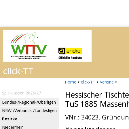
Home
>
click-TT
>
Vereine
>
Hessischer Tischt
Spielklassen 2026/27
TuS 1885 Massen
Bundes-/Regional-/Oberligen
NRW-/Verbands-/Landesligen
VNr.: 34023, Gründun
Bezirke
Niederrhein