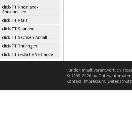
click-TT Rheinland-
Rheinhessen
click-TT Pfalz
click-TT Saarland
click-TT Sachsen-Anhalt
click-TT Thüringen
click-TT restliche Verbände
Für den Inhalt verantwortlich: Hes
© 1999-2026
nu Datenautomaten 
Kontakt
,
Impressum
,
Datenschutz