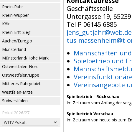
Kontaktadresse
Rhein-Ruhr
Geschäftsstelle
Untergasse 19, 6523
Rhein-Wupper
Tel P 06145 6885
Köln
jens_gutjahr@web.de
Rhein-Erft-Sieg
tus-massenheim@t-on
Aachen/Euregio
Münsterland
Mannschaften und 
Münsterland/Hohe Mark
Spielbetrieb und E
Ostwestfalen-Nord
Mannschaftsmeldu
Ostwestfalen/Lippe
Vereinsfunktionär
Vereinsangebote u
Mittleres Ruhrgebiet
Westfalen-Mitte
Spielbetrieb - Rückschau
Südwestfalen
Im Zeitraum vom Anfang der verg
Pokal 2026/27
Spielbetrieb Vorschau
Im Zeitraum von heute bis zum E