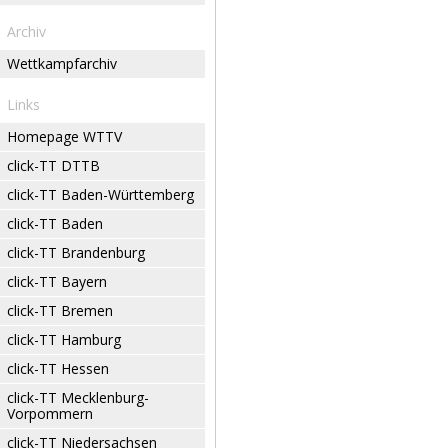
Archiv
Wettkampfarchiv
Links
Homepage WTTV
click-TT DTTB
click-TT Baden-Württemberg
click-TT Baden
click-TT Brandenburg
click-TT Bayern
click-TT Bremen
click-TT Hamburg
click-TT Hessen
click-TT Mecklenburg-
Vorpommern
click-TT Niedersachsen