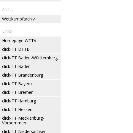
Archiv
Wettkampfarchiv
Links
Homepage WTTV
click-TT DTTB
click-TT Baden-Württemberg
click-TT Baden
click-TT Brandenburg
click-TT Bayern
click-TT Bremen
click-TT Hamburg
click-TT Hessen
click-TT Mecklenburg-
Vorpommern
click-TT Niedersachsen