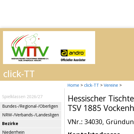
Home
>
click-TT
>
Vereine
>
Hessischer Tischt
Spielklassen 2026/27
TSV 1885 Vocken
Bundes-/Regional-/Oberligen
NRW-/Verbands-/Landesligen
VNr.: 34030, Gründun
Bezirke
Niederrhein