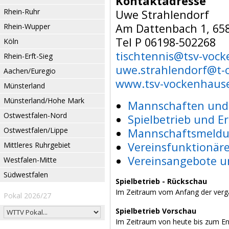
Kontaktadresse
Rhein-Ruhr
Uwe Strahlendorf
Am Dattenbach 1, 658
Rhein-Wupper
Tel P 06198-502268
Köln
tischtennis@tsv-voc
Rhein-Erft-Sieg
uwe.strahlendorf@t-o
Aachen/Euregio
www.tsv-vockenhaus
Münsterland
Münsterland/Hohe Mark
Mannschaften und 
Ostwestfalen-Nord
Spielbetrieb und E
Ostwestfalen/Lippe
Mannschaftsmeldu
Vereinsfunktionär
Mittleres Ruhrgebiet
Vereinsangebote u
Westfalen-Mitte
Südwestfalen
Spielbetrieb - Rückschau
Im Zeitraum vom Anfang der verg
Pokal 2026/27
Spielbetrieb Vorschau
Im Zeitraum von heute bis zum E