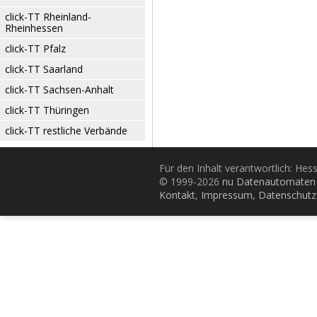
click-TT Rheinland-
Rheinhessen
click-TT Pfalz
click-TT Saarland
click-TT Sachsen-Anhalt
click-TT Thüringen
click-TT restliche Verbände
Für den Inhalt verantwortlich: Hes
© 1999-2026
nu Datenautomaten 
Kontakt
,
Impressum
,
Datenschutz