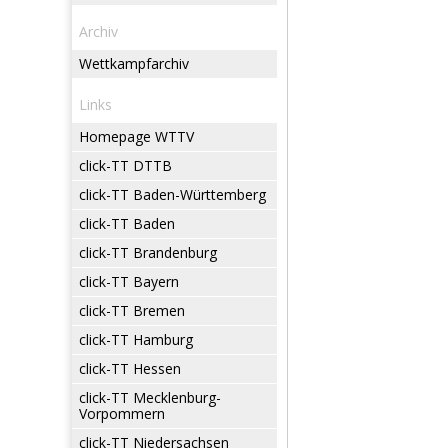
Archiv
Wettkampfarchiv
Links
Homepage WTTV
click-TT DTTB
click-TT Baden-Württemberg
click-TT Baden
click-TT Brandenburg
click-TT Bayern
click-TT Bremen
click-TT Hamburg
click-TT Hessen
click-TT Mecklenburg-
Vorpommern
click-TT Niedersachsen