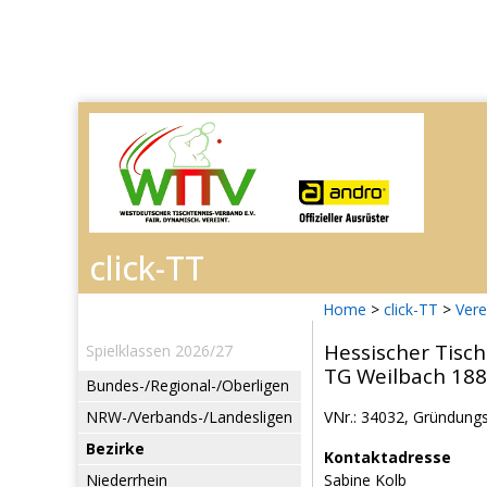
Home
>
click-TT
>
Vere
Hessischer Tisch
Spielklassen 2026/27
TG Weilbach 18
Bundes-/Regional-/Oberligen
NRW-/Verbands-/Landesligen
VNr.: 34032, Gründungs
Bezirke
Kontaktadresse
Niederrhein
Sabine Kolb