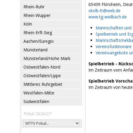
65439 Flörsheim, Deut
Rhein-Ruhr
skolb-tt@web.de
Rhein-Wupper
www.tg-weilbach.de
Köln
Mannschaften und L
Rhein-Erft-Sieg
Spielbetrieb und Er
Mannschaftsmeldun
Aachen/Euregio
Vereinsfunktionäre
Münsterland
Vereinsangebote u
Münsterland/Hohe Mark
Spielbetrieb - Rücks
Ostwestfalen-Nord
Im Zeitraum vom Anfan
Ostwestfalen/Lippe
Spielbetrieb Vorsch
Mittleres Ruhrgebiet
Im Zeitraum von heute
Westfalen-Mitte
Südwestfalen
Pokal 2026/27