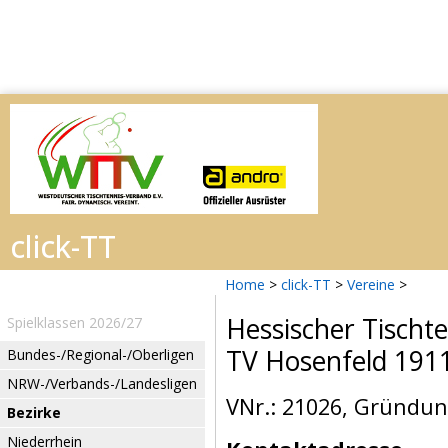
Home
>
click-TT
>
Vereine
>
Hessischer Tischt
Spielklassen 2026/27
TV Hosenfeld 191
Bundes-/Regional-/Oberligen
NRW-/Verbands-/Landesligen
VNr.: 21026, Gründun
Bezirke
Niederrhein