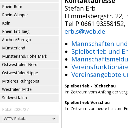
Kontaktadresse
Rhein-Ruhr
Stefan Erb
Himmelsbergstr. 22, 
Rhein-Wupper
Tel P 0661 93358152,
Köln
erb.s@web.de
Rhein-Erft-Sieg
Aachen/Euregio
Mannschaften und 
Münsterland
Spielbetrieb und E
Münsterland/Hohe Mark
Mannschaftsmeldu
Ostwestfalen-Nord
Vereinsfunktionär
Ostwestfalen/Lippe
Vereinsangebote u
Mittleres Ruhrgebiet
Spielbetrieb - Rückschau
Westfalen-Mitte
Im Zeitraum vom Anfang der verg
Südwestfalen
Spielbetrieb Vorschau
Im Zeitraum von heute bis zum E
Pokal 2026/27