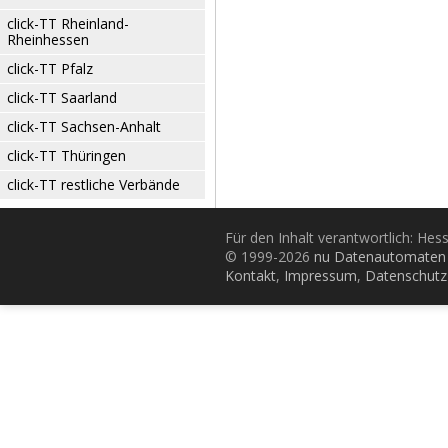
click-TT Rheinland-
Rheinhessen
click-TT Pfalz
click-TT Saarland
click-TT Sachsen-Anhalt
click-TT Thüringen
click-TT restliche Verbände
Für den Inhalt verantwortlich: Hes
© 1999-2026
nu Datenautomaten 
Kontakt
,
Impressum
,
Datenschutz