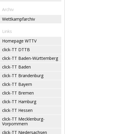
Archiv
Wettkampfarchiv
Links
Homepage WTTV
click-TT DTTB
click-TT Baden-Württemberg
click-TT Baden
click-TT Brandenburg
click-TT Bayern
click-TT Bremen
click-TT Hamburg
click-TT Hessen
click-TT Mecklenburg-
Vorpommern
click-TT Niedersachsen