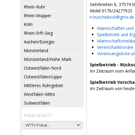
Gehrbreiten 6, 37574 
Rhein-Ruhr
Mobil 0176/24277925
Rhein-Wupper
n.huschebeck@gmx.de
Köln
Mannschaften und L
Rhein-Erft-Sieg
Spielbetrieb und Er
Mannschaftsmeldun
Aachen/Euregio
Vereinsfunktionäre
Münsterland
Vereinsangebote u
Münsterland/Hohe Mark
Spielbetrieb - Rücks
Ostwestfalen-Nord
Im Zeitraum vom Anfan
Ostwestfalen/Lippe
Spielbetrieb Vorsch
Mittleres Ruhrgebiet
Im Zeitraum von heute
Westfalen-Mitte
Südwestfalen
Pokal 2026/27