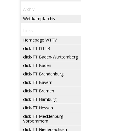
Archiv
Wettkampfarchiv
Links
Homepage WTTV
click-TT DTTB
click-TT Baden-Württemberg
click-TT Baden
click-TT Brandenburg
click-TT Bayern
click-TT Bremen
click-TT Hamburg
click-TT Hessen
click-TT Mecklenburg-
Vorpommern
click-TT Niedersachsen