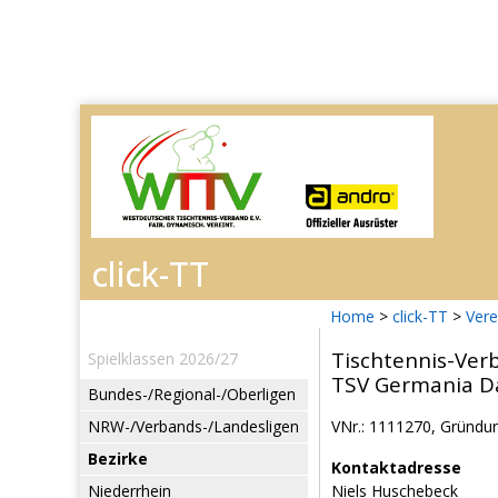
Home
>
click-TT
>
Vere
Tischtennis-Ver
Spielklassen 2026/27
TSV Germania D
Bundes-/Regional-/Oberligen
NRW-/Verbands-/Landesligen
VNr.: 1111270, Gründun
Bezirke
Kontaktadresse
Niederrhein
Niels Huschebeck