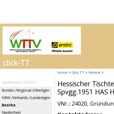
Home
>
click-TT
>
Vereine
>
Hessischer Tischt
Spielklassen 2026/27
Spvgg.1951 HAS H
Bundes-/Regional-/Oberligen
NRW-/Verbands-/Landesligen
VNr.: 24020, Gründun
Bezirke
Niederrhein