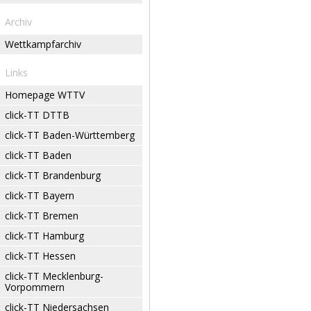
Archiv
Wettkampfarchiv
Links
Homepage WTTV
click-TT DTTB
click-TT Baden-Württemberg
click-TT Baden
click-TT Brandenburg
click-TT Bayern
click-TT Bremen
click-TT Hamburg
click-TT Hessen
click-TT Mecklenburg-
Vorpommern
click-TT Niedersachsen