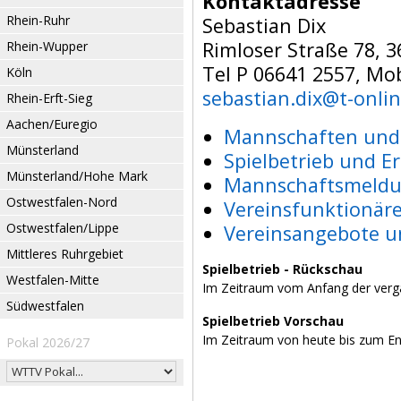
Kontaktadresse
Rhein-Ruhr
Sebastian Dix
Rimloser Straße 78, 
Rhein-Wupper
Tel P 06641 2557, Mo
Köln
sebastian.dix@t-onli
Rhein-Erft-Sieg
Aachen/Euregio
Mannschaften und 
Münsterland
Spielbetrieb und E
Münsterland/Hohe Mark
Mannschaftsmeldu
Ostwestfalen-Nord
Vereinsfunktionär
Ostwestfalen/Lippe
Vereinsangebote u
Mittleres Ruhrgebiet
Spielbetrieb - Rückschau
Westfalen-Mitte
Im Zeitraum vom Anfang der verg
Südwestfalen
Spielbetrieb Vorschau
Im Zeitraum von heute bis zum E
Pokal 2026/27