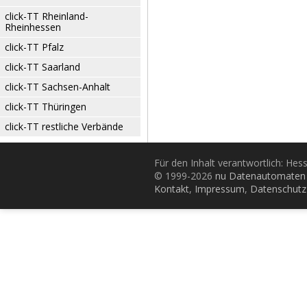
click-TT Rheinland-
Rheinhessen
click-TT Pfalz
click-TT Saarland
click-TT Sachsen-Anhalt
click-TT Thüringen
click-TT restliche Verbände
Für den Inhalt verantwortlich: Hes
© 1999-2026
nu Datenautomaten 
Kontakt
,
Impressum
,
Datenschutz