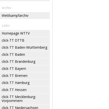
Archiv
Wettkampfarchiv
Links
Homepage WTTV
click-TT DTTB
click-TT Baden-Württemberg
click-TT Baden
click-TT Brandenburg
click-TT Bayern
click-TT Bremen
click-TT Hamburg
click-TT Hessen
click-TT Mecklenburg-
Vorpommern
click-TT Niedersachsen