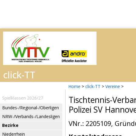
Home
>
click-TT
>
Vereine
>
Tischtennis-Verba
Spielklassen 2026/27
Polizei SV Hannov
Bundes-/Regional-/Oberligen
NRW-/Verbands-/Landesligen
VNr.: 2205109, Gründ
Bezirke
Niederrhein