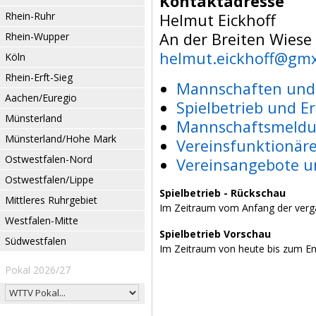
Kontaktadresse
Rhein-Ruhr
Helmut Eickhoff
An der Breiten Wiese
Rhein-Wupper
helmut.eickhoff@gmx
Köln
Rhein-Erft-Sieg
Mannschaften und 
Aachen/Euregio
Spielbetrieb und E
Münsterland
Mannschaftsmeldu
Münsterland/Hohe Mark
Vereinsfunktionär
Ostwestfalen-Nord
Vereinsangebote u
Ostwestfalen/Lippe
Spielbetrieb - Rückschau
Mittleres Ruhrgebiet
Im Zeitraum vom Anfang der verg
Westfalen-Mitte
Spielbetrieb Vorschau
Südwestfalen
Im Zeitraum von heute bis zum E
Pokal 2026/27