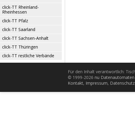
click-TT Rheinland-
Rheinhessen
click-TT Pfalz
click-TT Saarland
click-TT Sachsen-Anhalt
click-TT Thüringen
click-TT restliche Verbände
Für den Inhalt verantwortlich: Tis
© 1999-2026
nu Datenautomaten 
Kontakt
,
Impressum
,
Datenschutz