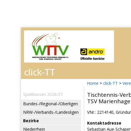
Home
>
click-TT
>
Vere
Tischtennis-Ver
Spielklassen 2026/27
TSV Marienhage
Bundes-/Regional-/Oberligen
NRW-/Verbands-/Landesligen
VNr.: 2214140, Gründun
Bezirke
Kontaktadresse
Niederrhein
Sebastian Aue-Schaper