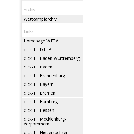
Archiv
Wettkampfarchiv
Links
Homepage WTTV
click-TT DTTB
click-TT Baden-Württemberg
click-TT Baden
click-TT Brandenburg
click-TT Bayern
click-TT Bremen
click-TT Hamburg
click-TT Hessen
click-TT Mecklenburg-
Vorpommern
click-TT Niedersachsen