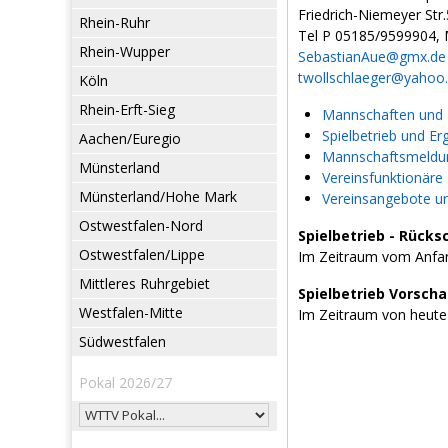
Friedrich-Niemeyer Str
Rhein-Ruhr
Tel P 05185/9599904,
Rhein-Wupper
SebastianAue@gmx.de
twollschlaeger@yahoo
Köln
Rhein-Erft-Sieg
Mannschaften und L
Spielbetrieb und Er
Aachen/Euregio
Mannschaftsmeldun
Münsterland
Vereinsfunktionäre
Münsterland/Hohe Mark
Vereinsangebote u
Ostwestfalen-Nord
Spielbetrieb - Rücks
Ostwestfalen/Lippe
Im Zeitraum vom Anfan
Mittleres Ruhrgebiet
Spielbetrieb Vorsch
Westfalen-Mitte
Im Zeitraum von heute
Südwestfalen
Pokal 2026/27