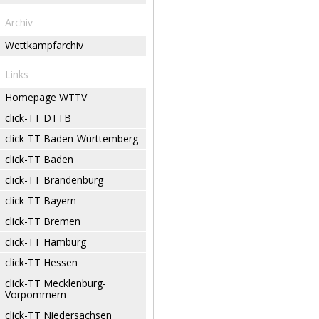
Archiv
Wettkampfarchiv
Links
Homepage WTTV
click-TT DTTB
click-TT Baden-Württemberg
click-TT Baden
click-TT Brandenburg
click-TT Bayern
click-TT Bremen
click-TT Hamburg
click-TT Hessen
click-TT Mecklenburg-
Vorpommern
click-TT Niedersachsen