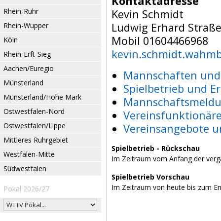
Kontaktadresse
Rhein-Ruhr
Kevin Schmidt
Ludwig Erhard Straße
Rhein-Wupper
Mobil 01604466968
Köln
kevin.schmidt.wahm
Rhein-Erft-Sieg
Aachen/Euregio
Mannschaften und 
Münsterland
Spielbetrieb und E
Münsterland/Hohe Mark
Mannschaftsmeldu
Ostwestfalen-Nord
Vereinsfunktionär
Ostwestfalen/Lippe
Vereinsangebote u
Mittleres Ruhrgebiet
Spielbetrieb - Rückschau
Westfalen-Mitte
Im Zeitraum vom Anfang der verg
Südwestfalen
Spielbetrieb Vorschau
Im Zeitraum von heute bis zum E
Pokal 2026/27