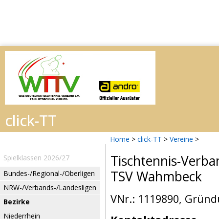
Home
>
click-TT
>
Vereine
>
Tischtennis-Verba
Spielklassen 2026/27
TSV Wahmbeck
Bundes-/Regional-/Oberligen
NRW-/Verbands-/Landesligen
VNr.: 1119890, Gründ
Bezirke
Niederrhein