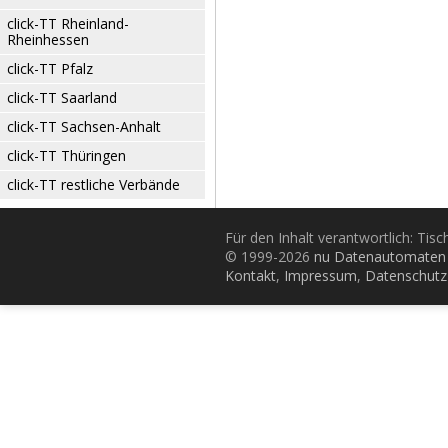
click-TT Rheinland-
Rheinhessen
click-TT Pfalz
click-TT Saarland
click-TT Sachsen-Anhalt
click-TT Thüringen
click-TT restliche Verbände
Für den Inhalt verantwortlich: Tis
© 1999-2026
nu Datenautomaten 
Kontakt
,
Impressum
,
Datenschutz