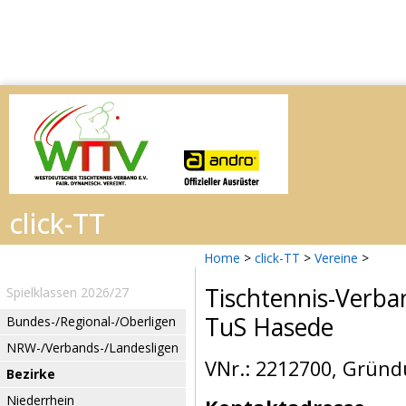
Home
>
click-TT
>
Vereine
>
Tischtennis-Verba
Spielklassen 2026/27
TuS Hasede
Bundes-/Regional-/Oberligen
NRW-/Verbands-/Landesligen
VNr.: 2212700, Gründ
Bezirke
Niederrhein