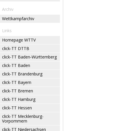
Archiv
Wettkampfarchiv
Links
Homepage WTTV
click-TT DTTB
click-TT Baden-Württemberg
click-TT Baden
click-TT Brandenburg
click-TT Bayern
click-TT Bremen
click-TT Hamburg
click-TT Hessen
click-TT Mecklenburg-
Vorpommern
click-TT Niedersachsen