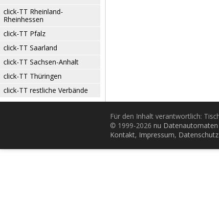
click-TT Rheinland-
Rheinhessen
click-TT Pfalz
click-TT Saarland
click-TT Sachsen-Anhalt
click-TT Thüringen
click-TT restliche Verbände
Für den Inhalt verantwortlich: Tis
© 1999-2026
nu Datenautomaten 
Kontakt
,
Impressum
,
Datenschutz