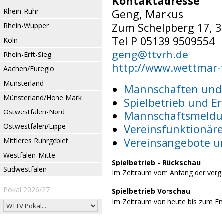
Kontaktadresse
Rhein-Ruhr
Geng, Markus
Zum Schelpberg 17, 
Rhein-Wupper
Tel P 05139 9509554
Köln
geng@ttvrh.de
Rhein-Erft-Sieg
http://www.wettmar-t
Aachen/Euregio
Münsterland
Mannschaften und 
Münsterland/Hohe Mark
Spielbetrieb und E
Ostwestfalen-Nord
Mannschaftsmeldu
Ostwestfalen/Lippe
Vereinsfunktionär
Vereinsangebote u
Mittleres Ruhrgebiet
Westfalen-Mitte
Spielbetrieb - Rückschau
Südwestfalen
Im Zeitraum vom Anfang der verg
Pokal 2026/27
Spielbetrieb Vorschau
Im Zeitraum von heute bis zum E