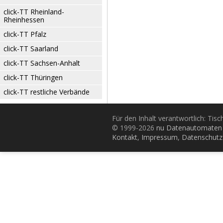
click-TT Rheinland-
Rheinhessen
click-TT Pfalz
click-TT Saarland
click-TT Sachsen-Anhalt
click-TT Thüringen
click-TT restliche Verbände
Für den Inhalt verantwortlich: Tis
© 1999-2026
nu Datenautomaten 
Kontakt
,
Impressum
,
Datenschutz