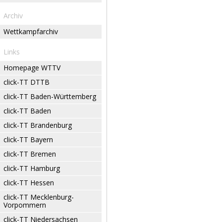
Archiv
Wettkampfarchiv
Links
Homepage WTTV
click-TT DTTB
click-TT Baden-Württemberg
click-TT Baden
click-TT Brandenburg
click-TT Bayern
click-TT Bremen
click-TT Hamburg
click-TT Hessen
click-TT Mecklenburg-
Vorpommern
click-TT Niedersachsen