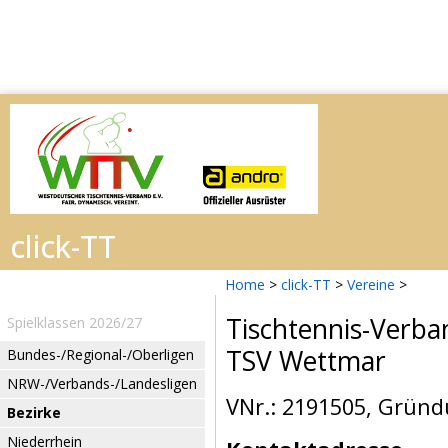
Home
>
click-TT
>
Vereine
>
Tischtennis-Verba
Spielklassen 2026/27
TSV Wettmar
Bundes-/Regional-/Oberligen
NRW-/Verbands-/Landesligen
VNr.: 2191505, Gründ
Bezirke
Niederrhein