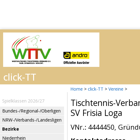
Home
>
click-TT
>
Vereine
>
Tischtennis-Verba
Spielklassen 2026/27
SV Frisia Loga
Bundes-/Regional-/Oberligen
NRW-/Verbands-/Landesligen
VNr.: 4444450, Gründ
Bezirke
Niederrhein