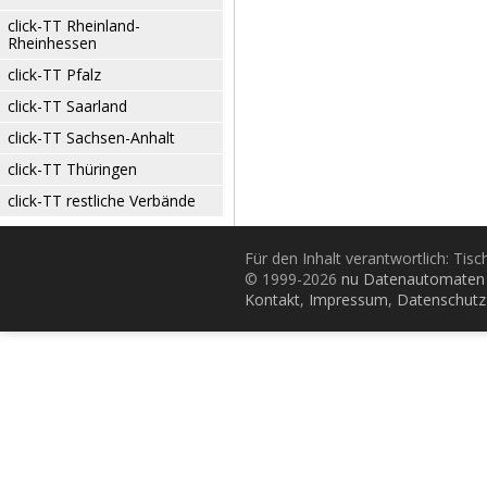
click-TT Rheinland-
Rheinhessen
click-TT Pfalz
click-TT Saarland
click-TT Sachsen-Anhalt
click-TT Thüringen
click-TT restliche Verbände
Für den Inhalt verantwortlich: Tis
© 1999-2026
nu Datenautomaten 
Kontakt
,
Impressum
,
Datenschutz