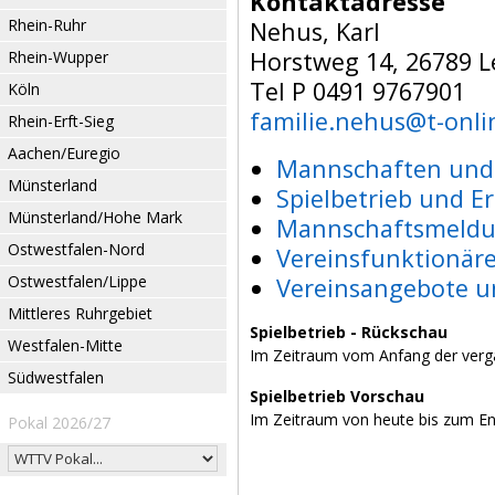
Kontaktadresse
Rhein-Ruhr
Nehus, Karl
Horstweg 14, 26789 L
Rhein-Wupper
Tel P 0491 9767901
Köln
familie.nehus@t-onli
Rhein-Erft-Sieg
Aachen/Euregio
Mannschaften und 
Münsterland
Spielbetrieb und E
Münsterland/Hohe Mark
Mannschaftsmeldu
Ostwestfalen-Nord
Vereinsfunktionär
Ostwestfalen/Lippe
Vereinsangebote u
Mittleres Ruhrgebiet
Spielbetrieb - Rückschau
Westfalen-Mitte
Im Zeitraum vom Anfang der verg
Südwestfalen
Spielbetrieb Vorschau
Im Zeitraum von heute bis zum E
Pokal 2026/27