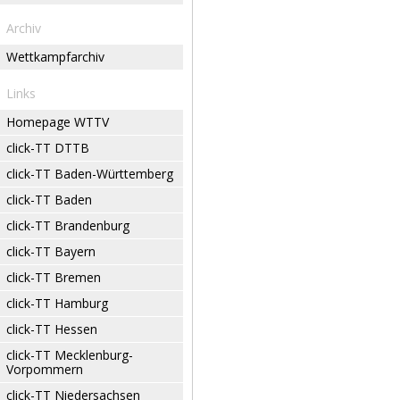
Archiv
Wettkampfarchiv
Links
Homepage WTTV
click-TT DTTB
click-TT Baden-Württemberg
click-TT Baden
click-TT Brandenburg
click-TT Bayern
click-TT Bremen
click-TT Hamburg
click-TT Hessen
click-TT Mecklenburg-
Vorpommern
click-TT Niedersachsen