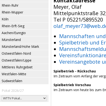
Kontaktadresse
Rhein-Ruhr
Meyer, Olaf
Mittelpunktstraße 3
Rhein-Wupper
Tel P 05221/5895520
Köln
olaf_meyer73@web.d
Rhein-Erft-Sieg
Aachen/Euregio
Mannschaften und 
Münsterland
Spielbetrieb und E
Münsterland/Hohe Mark
Mannschaftsmeldu
Ostwestfalen-Nord
Vereinsfunktionär
Ostwestfalen/Lippe
Vereinsangebote u
Mittleres Ruhrgebiet
Spielbetrieb - Rückschau
Westfalen-Mitte
Im Zeitraum vom Anfang der verg
Südwestfalen
Spielbetrieb Vorschau
Im Zeitraum von heute bis zum E
Pokal 2026/27