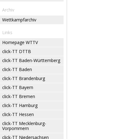
Archiv
Wettkampfarchiv
Links
Homepage WTTV
click-TT DTTB
click-TT Baden-Württemberg
click-TT Baden
click-TT Brandenburg
click-TT Bayern
click-TT Bremen
click-TT Hamburg
click-TT Hessen
click-TT Mecklenburg-
Vorpommern
click-TT Niedersachsen