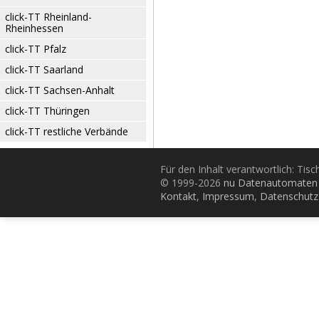
click-TT Rheinland-
Rheinhessen
click-TT Pfalz
click-TT Saarland
click-TT Sachsen-Anhalt
click-TT Thüringen
click-TT restliche Verbände
Für den Inhalt verantwortlich: Tis
© 1999-2026
nu Datenautomaten 
Kontakt
,
Impressum
,
Datenschutz