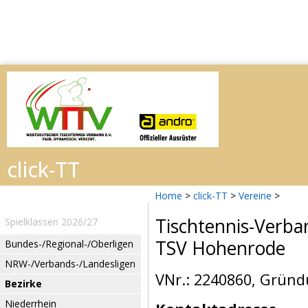
Home
>
click-TT
>
Vereine
>
Tischtennis-Verba
Spielklassen 2026/27
TSV Hohenrode
Bundes-/Regional-/Oberligen
NRW-/Verbands-/Landesligen
VNr.: 2240860, Gründ
Bezirke
Niederrhein