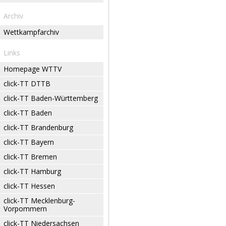
Archiv
Wettkampfarchiv
Links
Homepage WTTV
click-TT DTTB
click-TT Baden-Württemberg
click-TT Baden
click-TT Brandenburg
click-TT Bayern
click-TT Bremen
click-TT Hamburg
click-TT Hessen
click-TT Mecklenburg-
Vorpommern
click-TT Niedersachsen