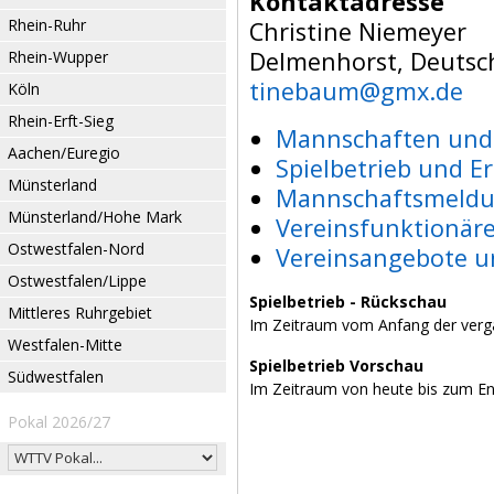
Kontaktadresse
Rhein-Ruhr
Christine Niemeyer
Delmenhorst, Deutsc
Rhein-Wupper
tinebaum@gmx.de
Köln
Rhein-Erft-Sieg
Mannschaften und 
Aachen/Euregio
Spielbetrieb und E
Münsterland
Mannschaftsmeldu
Münsterland/Hohe Mark
Vereinsfunktionär
Ostwestfalen-Nord
Vereinsangebote u
Ostwestfalen/Lippe
Spielbetrieb - Rückschau
Mittleres Ruhrgebiet
Im Zeitraum vom Anfang der verg
Westfalen-Mitte
Spielbetrieb Vorschau
Südwestfalen
Im Zeitraum von heute bis zum E
Pokal 2026/27