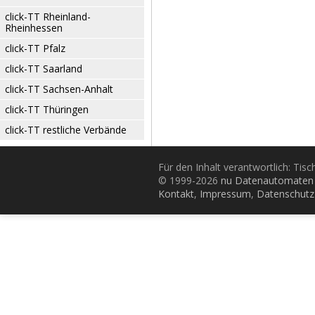
click-TT Rheinland-
Rheinhessen
click-TT Pfalz
click-TT Saarland
click-TT Sachsen-Anhalt
click-TT Thüringen
click-TT restliche Verbände
Für den Inhalt verantwortlich: Tis
© 1999-2026
nu Datenautomaten 
Kontakt
,
Impressum
,
Datenschutz