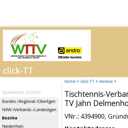
Home
>
click-TT
>
Vereine
>
Tischtennis-Verba
Spielklassen 2026/27
TV Jahn Delmenho
Bundes-/Regional-/Oberligen
NRW-/Verbands-/Landesligen
VNr.: 4394900, Gründ
Bezirke
Niederrhein