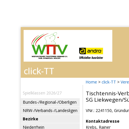
Home
>
click-TT
>
Vere
Tischtennis-Ver
Spielklassen 2026/27
SG Liekwegen/S
Bundes-/Regional-/Oberligen
NRW-/Verbands-/Landesligen
VNr.: 2241150, Gründu
Bezirke
Kontaktadresse
Niederrhein
Krebs, Rainer