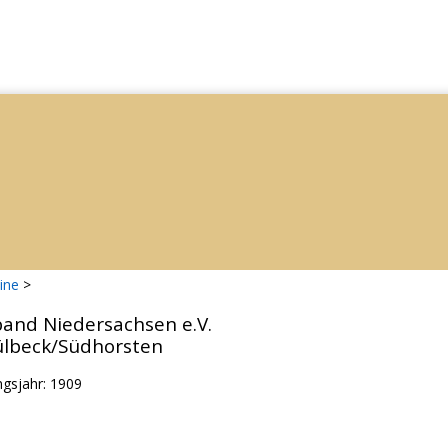
ine
>
band Niedersachsen e.V.
ülbeck/Südhorsten
ngsjahr: 1909