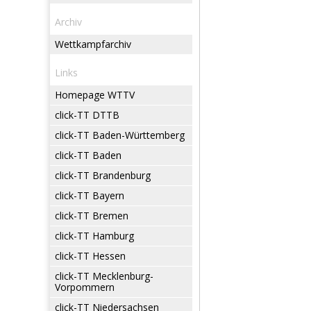
Archiv
Wettkampfarchiv
Links
Homepage WTTV
click-TT DTTB
click-TT Baden-Württemberg
click-TT Baden
click-TT Brandenburg
click-TT Bayern
click-TT Bremen
click-TT Hamburg
click-TT Hessen
click-TT Mecklenburg-
Vorpommern
click-TT Niedersachsen