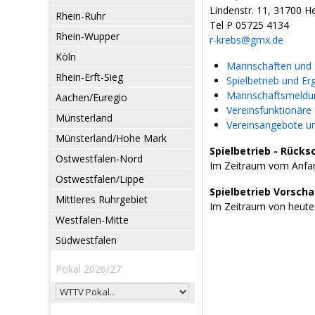
Lindenstr. 11, 31700 
Rhein-Ruhr
Tel P 05725 4134
Rhein-Wupper
r-krebs@gmx.de
Köln
Mannschaften und L
Rhein-Erft-Sieg
Spielbetrieb und Er
Mannschaftsmeldun
Aachen/Euregio
Vereinsfunktionäre
Münsterland
Vereinsangebote u
Münsterland/Hohe Mark
Spielbetrieb - Rücks
Ostwestfalen-Nord
Im Zeitraum vom Anfan
Ostwestfalen/Lippe
Spielbetrieb Vorsch
Mittleres Ruhrgebiet
Im Zeitraum von heute
Westfalen-Mitte
Südwestfalen
Pokal 2026/27