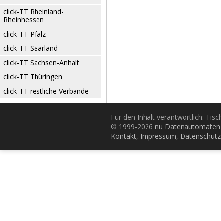
click-TT Rheinland-
Rheinhessen
click-TT Pfalz
click-TT Saarland
click-TT Sachsen-Anhalt
click-TT Thüringen
click-TT restliche Verbände
Für den Inhalt verantwortlich: Tis
© 1999-2026
nu Datenautomaten 
Kontakt
,
Impressum
,
Datenschutz