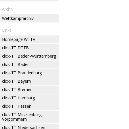
Archiv
Wettkampfarchiv
Links
Homepage WTTV
click-TT DTTB
click-TT Baden-Württemberg
click-TT Baden
click-TT Brandenburg
click-TT Bayern
click-TT Bremen
click-TT Hamburg
click-TT Hessen
click-TT Mecklenburg-
Vorpommern
click-TT Niedersachsen