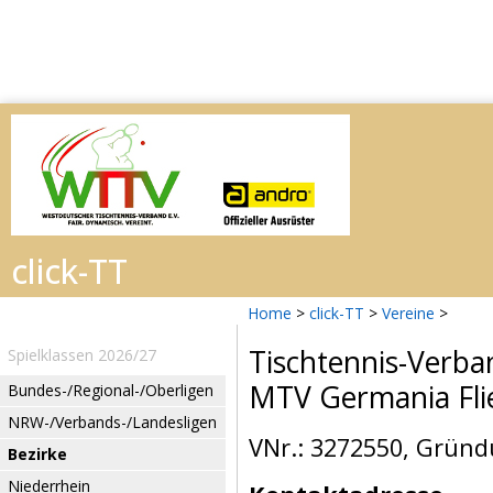
Home
>
click-TT
>
Vereine
>
Tischtennis-Verba
Spielklassen 2026/27
MTV Germania Fli
Bundes-/Regional-/Oberligen
NRW-/Verbands-/Landesligen
VNr.: 3272550, Gründ
Bezirke
Niederrhein