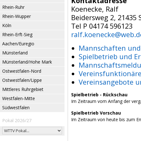
Kontaktadresse
Rhein-Ruhr
Koenecke, Ralf
Beidersweg 2, 21435 S
Rhein-Wupper
Tel P 04174 596123
Köln
ralf.koenecke@web.d
Rhein-Erft-Sieg
Aachen/Euregio
Mannschaften und 
Münsterland
Spielbetrieb und E
Münsterland/Hohe Mark
Mannschaftsmeldu
Ostwestfalen-Nord
Vereinsfunktionär
Ostwestfalen/Lippe
Vereinsangebote u
Mittleres Ruhrgebiet
Spielbetrieb - Rückschau
Westfalen-Mitte
Im Zeitraum vom Anfang der verg
Südwestfalen
Spielbetrieb Vorschau
Im Zeitraum von heute bis zum E
Pokal 2026/27