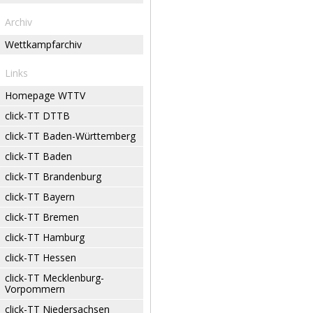
Archiv
Wettkampfarchiv
Links
Homepage WTTV
click-TT DTTB
click-TT Baden-Württemberg
click-TT Baden
click-TT Brandenburg
click-TT Bayern
click-TT Bremen
click-TT Hamburg
click-TT Hessen
click-TT Mecklenburg-
Vorpommern
click-TT Niedersachsen