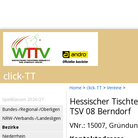
Home
>
click-TT
>
Vereine
>
Hessischer Tischt
Spielklassen 2026/27
TSV 08 Berndorf
Bundes-/Regional-/Oberligen
NRW-/Verbands-/Landesligen
VNr.: 15007, Gründun
Bezirke
Niederrhein