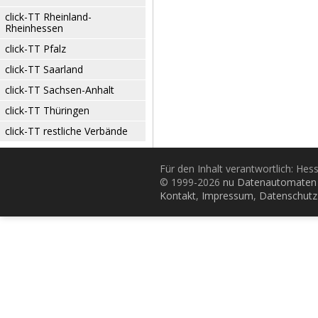
click-TT Rheinland-
Rheinhessen
click-TT Pfalz
click-TT Saarland
click-TT Sachsen-Anhalt
click-TT Thüringen
click-TT restliche Verbände
Für den Inhalt verantwortlich: Hes
© 1999-2026
nu Datenautomaten 
Kontakt
,
Impressum
,
Datenschutz