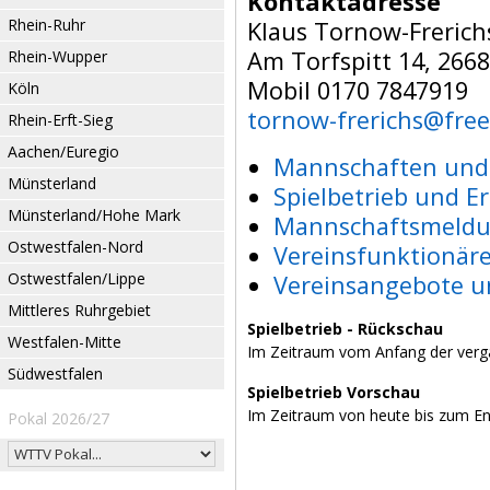
Kontaktadresse
Rhein-Ruhr
Klaus Tornow-Frerich
Am Torfspitt 14, 266
Rhein-Wupper
Mobil 0170 7847919
Köln
tornow-frerichs@free
Rhein-Erft-Sieg
Aachen/Euregio
Mannschaften und 
Münsterland
Spielbetrieb und E
Münsterland/Hohe Mark
Mannschaftsmeldu
Ostwestfalen-Nord
Vereinsfunktionär
Ostwestfalen/Lippe
Vereinsangebote u
Mittleres Ruhrgebiet
Spielbetrieb - Rückschau
Westfalen-Mitte
Im Zeitraum vom Anfang der verg
Südwestfalen
Spielbetrieb Vorschau
Im Zeitraum von heute bis zum E
Pokal 2026/27