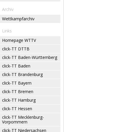
Archiv
Wettkampfarchiv
Links
Homepage WTTV
click-TT DTTB
click-TT Baden-Württemberg
click-TT Baden
click-TT Brandenburg
click-TT Bayern
click-TT Bremen
click-TT Hamburg
click-TT Hessen
click-TT Mecklenburg-
Vorpommern
click-TT Niedersachsen