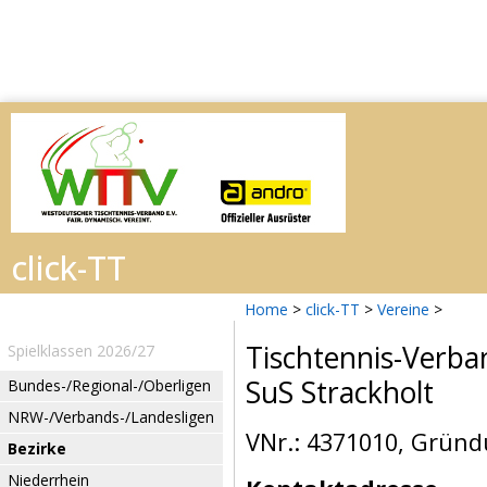
Home
>
click-TT
>
Vereine
>
Tischtennis-Verba
Spielklassen 2026/27
SuS Strackholt
Bundes-/Regional-/Oberligen
NRW-/Verbands-/Landesligen
VNr.: 4371010, Gründ
Bezirke
Niederrhein