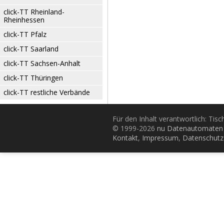
click-TT Rheinland-
Rheinhessen
click-TT Pfalz
click-TT Saarland
click-TT Sachsen-Anhalt
click-TT Thüringen
click-TT restliche Verbände
Für den Inhalt verantwortlich: Tis
© 1999-2026
nu Datenautomaten 
Kontakt
,
Impressum
,
Datenschutz