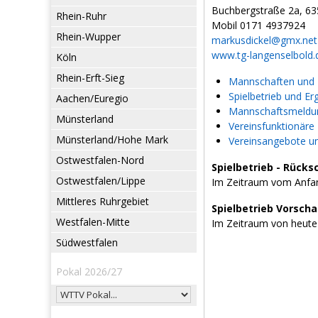
Buchbergstraße 2a, 63
Rhein-Ruhr
Mobil 0171 4937924
Rhein-Wupper
markusdickel@gmx.net
www.tg-langenselbold.
Köln
Rhein-Erft-Sieg
Mannschaften und L
Spielbetrieb und Er
Aachen/Euregio
Mannschaftsmeldun
Münsterland
Vereinsfunktionäre
Münsterland/Hohe Mark
Vereinsangebote u
Ostwestfalen-Nord
Spielbetrieb - Rücks
Ostwestfalen/Lippe
Im Zeitraum vom Anfan
Mittleres Ruhrgebiet
Spielbetrieb Vorsch
Westfalen-Mitte
Im Zeitraum von heute
Südwestfalen
Pokal 2026/27