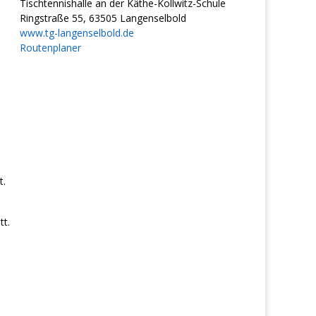
Tischtennishalle an der Käthe-Kollwitz-Schule
Ringstraße 55, 63505 Langenselbold
www.tg-langenselbold.de
Routenplaner
t.
t.