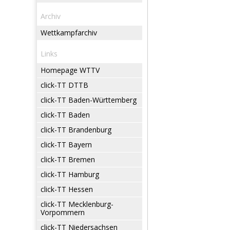
Archiv
Wettkampfarchiv
Links
Homepage WTTV
click-TT DTTB
click-TT Baden-Württemberg
click-TT Baden
click-TT Brandenburg
click-TT Bayern
click-TT Bremen
click-TT Hamburg
click-TT Hessen
click-TT Mecklenburg-
Vorpommern
click-TT Niedersachsen