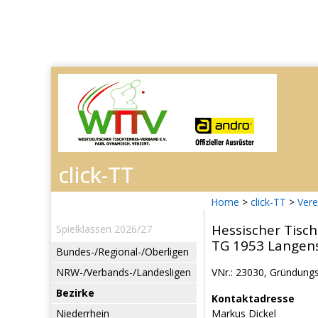
Home
>
click-TT
>
Vere
Hessischer Tisch
Spielklassen 2026/27
TG 1953 Langen
Bundes-/Regional-/Oberligen
NRW-/Verbands-/Landesligen
VNr.: 23030, Gründungs
Bezirke
Kontaktadresse
Niederrhein
Markus Dickel