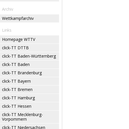
Archiv
Wettkampfarchiv
Links
Homepage WTTV
click-TT DTTB
click-TT Baden-Württemberg
click-TT Baden
click-TT Brandenburg
click-TT Bayern
click-TT Bremen
click-TT Hamburg
click-TT Hessen
click-TT Mecklenburg-
Vorpommern
click-TT Niedersachsen