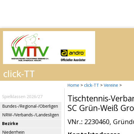
Home
>
click-TT
>
Vereine
>
Tischtennis-Verba
Spielklassen 2026/27
SC Grün-Weiß Gr
Bundes-/Regional-/Oberligen
NRW-/Verbands-/Landesligen
VNr.: 2230460, Gründ
Bezirke
Niederrhein