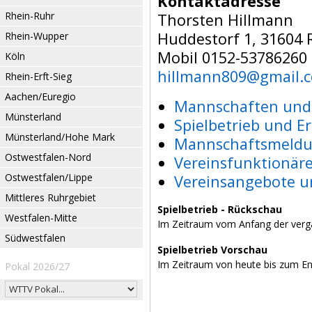
Kontaktadresse
Rhein-Ruhr
Thorsten Hillmann
Huddestorf 1, 31604 
Rhein-Wupper
Mobil 0152-53786260
Köln
hillmann809@gmail.
Rhein-Erft-Sieg
Aachen/Euregio
Mannschaften und 
Münsterland
Spielbetrieb und E
Münsterland/Hohe Mark
Mannschaftsmeldu
Ostwestfalen-Nord
Vereinsfunktionär
Ostwestfalen/Lippe
Vereinsangebote u
Mittleres Ruhrgebiet
Spielbetrieb - Rückschau
Westfalen-Mitte
Im Zeitraum vom Anfang der verg
Südwestfalen
Spielbetrieb Vorschau
Im Zeitraum von heute bis zum E
Pokal 2026/27