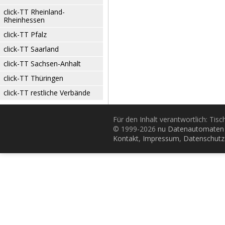
click-TT Rheinland-
Rheinhessen
click-TT Pfalz
click-TT Saarland
click-TT Sachsen-Anhalt
click-TT Thüringen
click-TT restliche Verbände
Für den Inhalt verantwortlich: Tis
© 1999-2026
nu Datenautomaten 
Kontakt
,
Impressum
,
Datenschutz