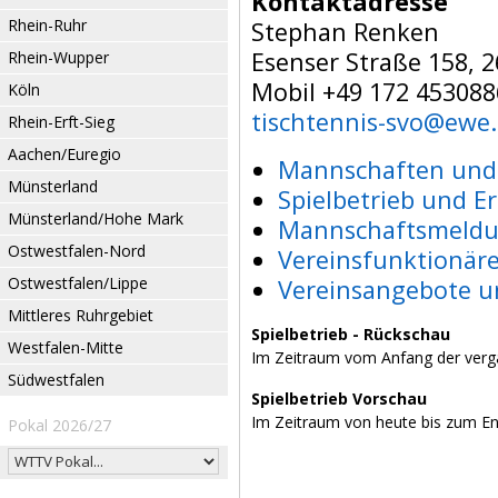
Kontaktadresse
Rhein-Ruhr
Stephan Renken
Esenser Straße 158, 
Rhein-Wupper
Mobil +49 172 453088
Köln
tischtennis-svo@ewe
Rhein-Erft-Sieg
Aachen/Euregio
Mannschaften und 
Münsterland
Spielbetrieb und E
Münsterland/Hohe Mark
Mannschaftsmeldu
Ostwestfalen-Nord
Vereinsfunktionär
Ostwestfalen/Lippe
Vereinsangebote u
Mittleres Ruhrgebiet
Spielbetrieb - Rückschau
Westfalen-Mitte
Im Zeitraum vom Anfang der verg
Südwestfalen
Spielbetrieb Vorschau
Im Zeitraum von heute bis zum E
Pokal 2026/27