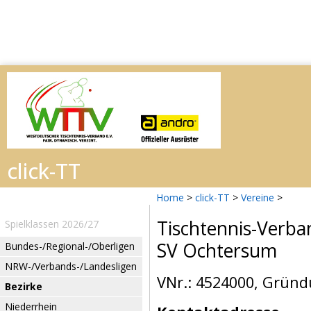
Home
>
click-TT
>
Vereine
>
Tischtennis-Verba
Spielklassen 2026/27
SV Ochtersum
Bundes-/Regional-/Oberligen
NRW-/Verbands-/Landesligen
VNr.: 4524000, Gründ
Bezirke
Niederrhein