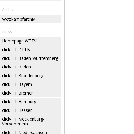
Archiv
Wettkampfarchiv
Links
Homepage WTTV
click-TT DTTB
click-TT Baden-Württemberg
click-TT Baden
click-TT Brandenburg
click-TT Bayern
click-TT Bremen
click-TT Hamburg
click-TT Hessen
click-TT Mecklenburg-
Vorpommern
click-TT Niedersachsen