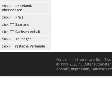
click-TT Rheinland-
Rheinhessen
click-TT Pfalz
click-TT Saarland
click-TT Sachsen-Anhalt
click-TT Thüringen
click-TT restliche Verbände
Für den Inhalt verantwortlich: Tis
© 1999-2026
nu Datenautomaten 
Kontakt
,
Impressum
,
Datenschutz