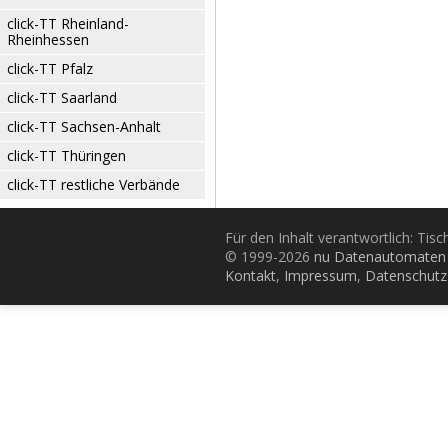
click-TT Rheinland-
Rheinhessen
click-TT Pfalz
click-TT Saarland
click-TT Sachsen-Anhalt
click-TT Thüringen
click-TT restliche Verbände
Für den Inhalt verantwortlich: Tis
© 1999-2026
nu Datenautomaten 
Kontakt
,
Impressum
,
Datenschutz