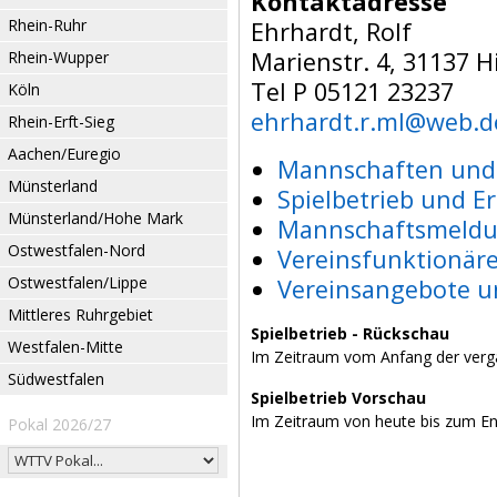
Kontaktadresse
Rhein-Ruhr
Ehrhardt, Rolf
Marienstr. 4, 31137 
Rhein-Wupper
Tel P 05121 23237
Köln
ehrhardt.r.ml@web.d
Rhein-Erft-Sieg
Aachen/Euregio
Mannschaften und 
Münsterland
Spielbetrieb und E
Münsterland/Hohe Mark
Mannschaftsmeldu
Ostwestfalen-Nord
Vereinsfunktionär
Ostwestfalen/Lippe
Vereinsangebote u
Mittleres Ruhrgebiet
Spielbetrieb - Rückschau
Westfalen-Mitte
Im Zeitraum vom Anfang der verg
Südwestfalen
Spielbetrieb Vorschau
Im Zeitraum von heute bis zum E
Pokal 2026/27