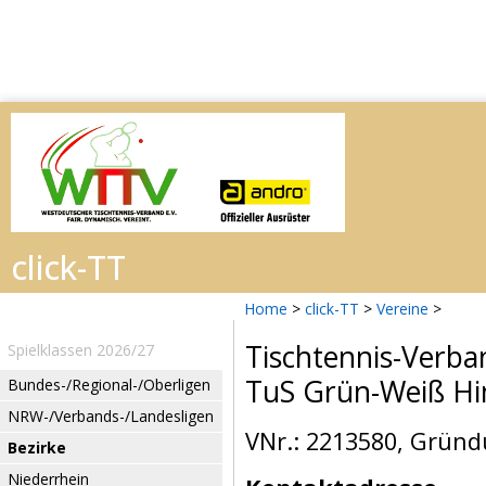
Home
>
click-TT
>
Vereine
>
Tischtennis-Verba
Spielklassen 2026/27
TuS Grün-Weiß H
Bundes-/Regional-/Oberligen
NRW-/Verbands-/Landesligen
VNr.: 2213580, Gründ
Bezirke
Niederrhein