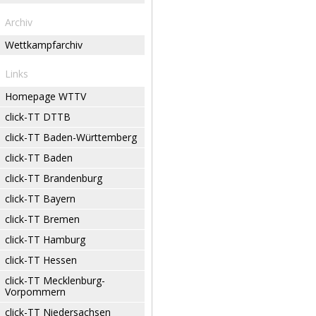
Archiv
Wettkampfarchiv
Links
Homepage WTTV
click-TT DTTB
click-TT Baden-Württemberg
click-TT Baden
click-TT Brandenburg
click-TT Bayern
click-TT Bremen
click-TT Hamburg
click-TT Hessen
click-TT Mecklenburg-
Vorpommern
click-TT Niedersachsen