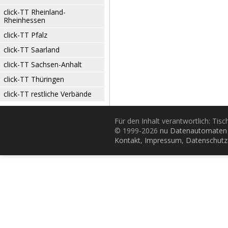
click-TT Rheinland-
Rheinhessen
click-TT Pfalz
click-TT Saarland
click-TT Sachsen-Anhalt
click-TT Thüringen
click-TT restliche Verbände
Für den Inhalt verantwortlich: Tis
© 1999-2026
nu Datenautomaten 
Kontakt
,
Impressum
,
Datenschutz