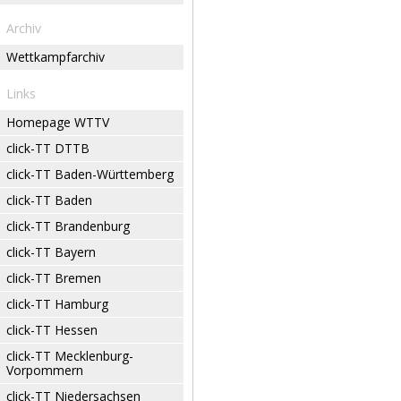
Archiv
Wettkampfarchiv
Links
Homepage WTTV
click-TT DTTB
click-TT Baden-Württemberg
click-TT Baden
click-TT Brandenburg
click-TT Bayern
click-TT Bremen
click-TT Hamburg
click-TT Hessen
click-TT Mecklenburg-
Vorpommern
click-TT Niedersachsen