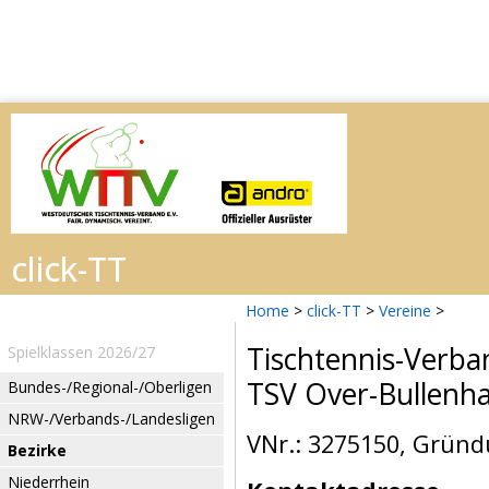
Home
>
click-TT
>
Vereine
>
Tischtennis-Verba
Spielklassen 2026/27
TSV Over-Bullenh
Bundes-/Regional-/Oberligen
NRW-/Verbands-/Landesligen
VNr.: 3275150, Gründ
Bezirke
Niederrhein