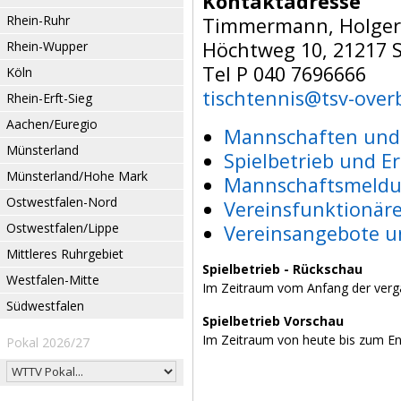
Kontaktadresse
Rhein-Ruhr
Timmermann, Holger
Höchtweg 10, 21217 S
Rhein-Wupper
Tel P 040 7696666
Köln
tischtennis@tsv-over
Rhein-Erft-Sieg
Aachen/Euregio
Mannschaften und 
Münsterland
Spielbetrieb und E
Münsterland/Hohe Mark
Mannschaftsmeldu
Ostwestfalen-Nord
Vereinsfunktionär
Ostwestfalen/Lippe
Vereinsangebote u
Mittleres Ruhrgebiet
Spielbetrieb - Rückschau
Westfalen-Mitte
Im Zeitraum vom Anfang der verg
Südwestfalen
Spielbetrieb Vorschau
Im Zeitraum von heute bis zum E
Pokal 2026/27