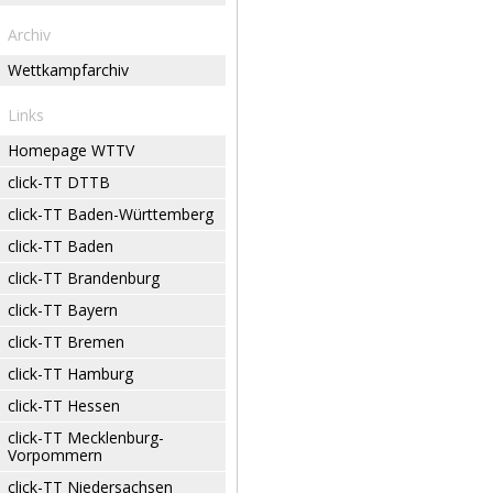
Archiv
Wettkampfarchiv
Links
Homepage WTTV
click-TT DTTB
click-TT Baden-Württemberg
click-TT Baden
click-TT Brandenburg
click-TT Bayern
click-TT Bremen
click-TT Hamburg
click-TT Hessen
click-TT Mecklenburg-
Vorpommern
click-TT Niedersachsen