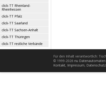
click-TT Rheinland-
Rheinhessen
click-TT Pfalz
click-TT Saarland
click-TT Sachsen-Anhalt
click-TT Thüringen
click-TT restliche Verbände
Für den Inhalt verantwortlich: Tis
© 1999-2026
nu Datenautomaten 
Kontakt
,
Impressum
,
Datenschutz