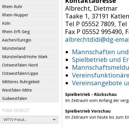
Kontaktadresse
Rhein-Ruhr
Albrecht, Dietmar
Taake 1, 37191 Katle
Rhein-Wupper
Tel P 05552 7809, Te
Köln
Fax P 05552 995490, 
Rhein-Erft-Sieg
albrechtdidi@dg-emai
Aachen/Euregio
Münsterland
Mannschaften und 
Münsterland/Hohe Mark
Spielbetrieb und E
Ostwestfalen-Nord
Mannschaftsmeldu
Ostwestfalen/Lippe
Vereinsfunktionär
Vereinsangebote u
Mittleres Ruhrgebiet
Westfalen-Mitte
Spielbetrieb - Rückschau
Südwestfalen
Im Zeitraum vom Anfang der verg
Pokal 2026/27
Spielbetrieb Vorschau
Im Zeitraum von heute bis zum E