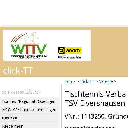
Home
>
click-TT
>
Vereine
>
Tischtennis-Verba
Spielklassen 2026/27
TSV Elvershausen
Bundes-/Regional-/Oberligen
NRW-/Verbands-/Landesligen
VNr.: 1113250, Gründ
Bezirke
Niederrhein