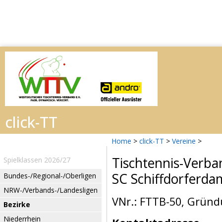
Home
>
click-TT
>
Vereine
>
Tischtennis-Verba
Spielklassen 2026/27
SC Schiffdorferd
Bundes-/Regional-/Oberligen
NRW-/Verbands-/Landesligen
VNr.: FTTB-50, Gründ
Bezirke
Niederrhein