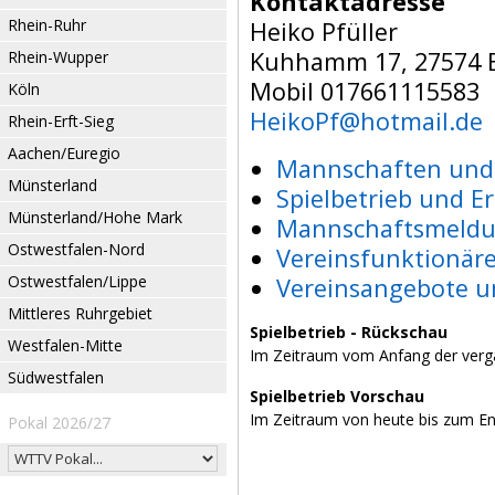
Kontaktadresse
Rhein-Ruhr
Heiko Pfüller
Kuhhamm 17, 27574 
Rhein-Wupper
Mobil 017661115583
Köln
HeikoPf@hotmail.de
Rhein-Erft-Sieg
Aachen/Euregio
Mannschaften und 
Münsterland
Spielbetrieb und E
Münsterland/Hohe Mark
Mannschaftsmeldu
Ostwestfalen-Nord
Vereinsfunktionär
Ostwestfalen/Lippe
Vereinsangebote u
Mittleres Ruhrgebiet
Spielbetrieb - Rückschau
Westfalen-Mitte
Im Zeitraum vom Anfang der verg
Südwestfalen
Spielbetrieb Vorschau
Im Zeitraum von heute bis zum E
Pokal 2026/27