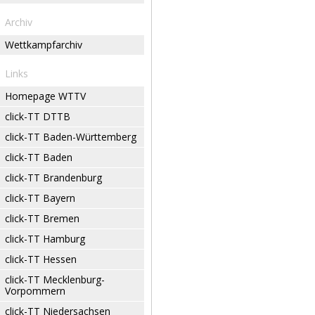
Archiv
Wettkampfarchiv
Links
Homepage WTTV
click-TT DTTB
click-TT Baden-Württemberg
click-TT Baden
click-TT Brandenburg
click-TT Bayern
click-TT Bremen
click-TT Hamburg
click-TT Hessen
click-TT Mecklenburg-
Vorpommern
click-TT Niedersachsen