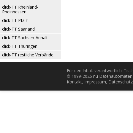
click-TT Rheinland-
Rheinhessen
click-TT Pfalz
click-TT Saarland
click-TT Sachsen-Anhalt
click-TT Thüringen
click-TT restliche Verbände
Für den Inhalt verantwortlich: Tis
© 1999-2026
nu Datenautomaten 
Kontakt
,
Impressum
,
Datenschutz