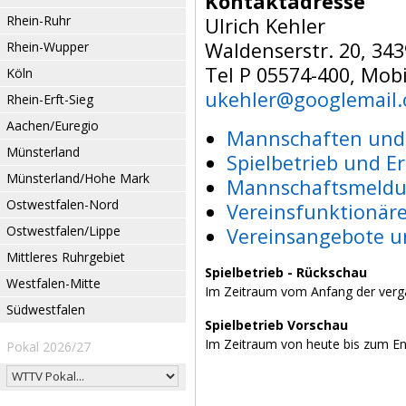
Kontaktadresse
Rhein-Ruhr
Ulrich Kehler
Waldenserstr. 20, 34
Rhein-Wupper
Tel P 05574-400, Mob
Köln
ukehler@googlemail
Rhein-Erft-Sieg
Aachen/Euregio
Mannschaften und 
Münsterland
Spielbetrieb und E
Münsterland/Hohe Mark
Mannschaftsmeldu
Ostwestfalen-Nord
Vereinsfunktionär
Ostwestfalen/Lippe
Vereinsangebote u
Mittleres Ruhrgebiet
Spielbetrieb - Rückschau
Westfalen-Mitte
Im Zeitraum vom Anfang der verg
Südwestfalen
Spielbetrieb Vorschau
Im Zeitraum von heute bis zum E
Pokal 2026/27