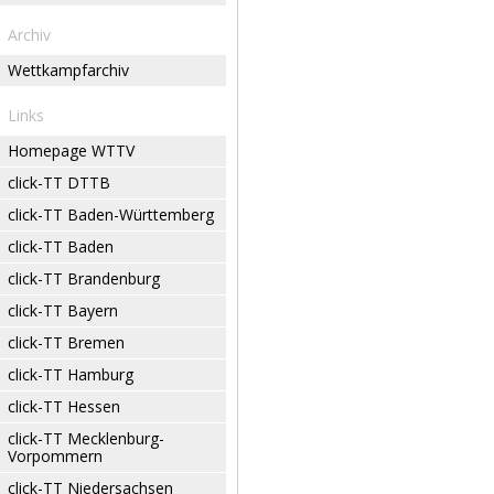
Archiv
Wettkampfarchiv
Links
Homepage WTTV
click-TT DTTB
click-TT Baden-Württemberg
click-TT Baden
click-TT Brandenburg
click-TT Bayern
click-TT Bremen
click-TT Hamburg
click-TT Hessen
click-TT Mecklenburg-
Vorpommern
click-TT Niedersachsen