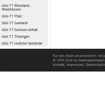
click-TT Rheinland-
Rheinhessen
click-TT Pfalz
click-TT Saarland
click-TT Sachsen-Anhalt
click-TT Thüringen
click-TT restliche Verbände
Für den Inhalt verantwortlich: Hes
© 1999-2026
nu Datenautomaten 
Kontakt
,
Impressum
,
Datenschutz