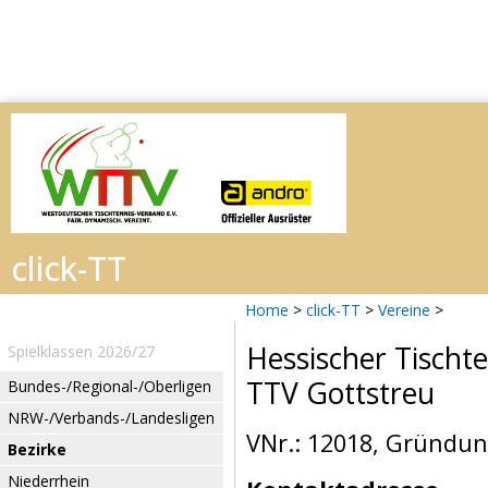
Home
>
click-TT
>
Vereine
>
Hessischer Tischt
Spielklassen 2026/27
TTV Gottstreu
Bundes-/Regional-/Oberligen
NRW-/Verbands-/Landesligen
VNr.: 12018, Gründun
Bezirke
Niederrhein