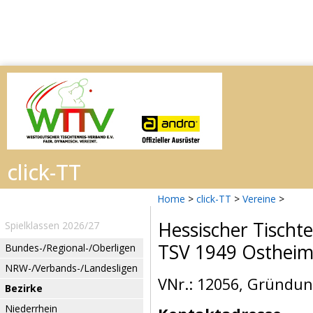
Home
>
click-TT
>
Vereine
>
Hessischer Tischt
Spielklassen 2026/27
TSV 1949 Osthei
Bundes-/Regional-/Oberligen
NRW-/Verbands-/Landesligen
VNr.: 12056, Gründung
Bezirke
Niederrhein