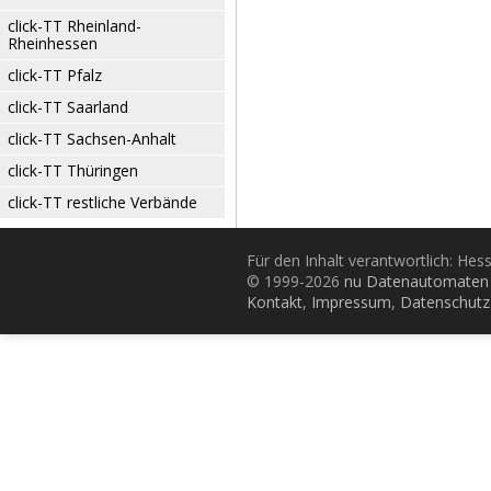
click-TT Rheinland-
Rheinhessen
click-TT Pfalz
click-TT Saarland
click-TT Sachsen-Anhalt
click-TT Thüringen
click-TT restliche Verbände
Für den Inhalt verantwortlich: Hes
© 1999-2026
nu Datenautomaten 
Kontakt
,
Impressum
,
Datenschutz