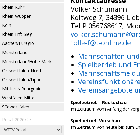
Kontaktadresse
Rhein-Ruhr
Volker Schumann
Koltweg 7, 34396 Lie
Rhein-Wupper
Tel P 056768617, Mob
Köln
volker.schumann@arc
Rhein-Erft-Sieg
tolle-f@t-online.de
Aachen/Euregio
Münsterland
Mannschaften und 
Münsterland/Hohe Mark
Spielbetrieb und E
Ostwestfalen-Nord
Mannschaftsmeldu
Ostwestfalen/Lippe
Vereinsfunktionär
Vereinsangebote u
Mittleres Ruhrgebiet
Westfalen-Mitte
Spielbetrieb - Rückschau
Südwestfalen
Im Zeitraum vom Anfang der verg
Pokal 2026/27
Spielbetrieb Vorschau
Im Zeitraum von heute bis zum E