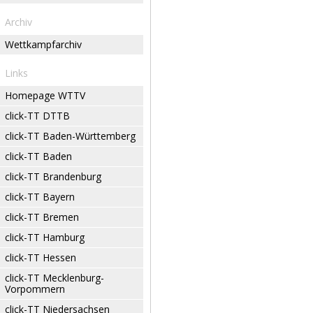
Archiv
Wettkampfarchiv
Links
Homepage WTTV
click-TT DTTB
click-TT Baden-Württemberg
click-TT Baden
click-TT Brandenburg
click-TT Bayern
click-TT Bremen
click-TT Hamburg
click-TT Hessen
click-TT Mecklenburg-
Vorpommern
click-TT Niedersachsen