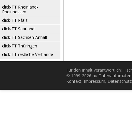
click-TT Rheinland-
Rheinhessen
click-TT Pfalz
click-TT Saarland
click-TT Sachsen-Anhalt
click-TT Thüringen
click-TT restliche Verbände
Für den Inhalt verantwortlich: Tis
© 1999-2026
nu Datenautomaten 
Kontakt
,
Impressum
,
Datenschutz