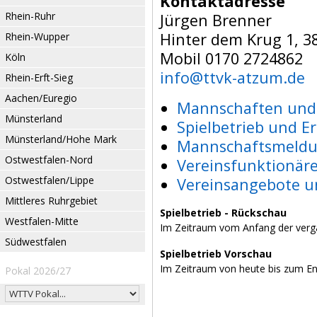
Kontaktadresse
Rhein-Ruhr
Jürgen Brenner
Hinter dem Krug 1, 3
Rhein-Wupper
Mobil 0170 2724862
Köln
info@ttvk-atzum.de
Rhein-Erft-Sieg
Aachen/Euregio
Mannschaften und 
Münsterland
Spielbetrieb und E
Münsterland/Hohe Mark
Mannschaftsmeldu
Ostwestfalen-Nord
Vereinsfunktionär
Ostwestfalen/Lippe
Vereinsangebote u
Mittleres Ruhrgebiet
Spielbetrieb - Rückschau
Westfalen-Mitte
Im Zeitraum vom Anfang der verg
Südwestfalen
Spielbetrieb Vorschau
Im Zeitraum von heute bis zum E
Pokal 2026/27