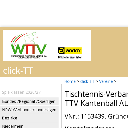
Home
>
click-TT
>
Vereine
>
Tischtennis-Verba
Spielklassen 2026/27
TTV Kantenball A
Bundes-/Regional-/Oberligen
NRW-/Verbands-/Landesligen
VNr.: 1153439, Gründ
Bezirke
Niederrhein