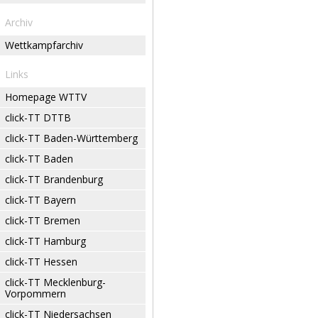
Archiv
Wettkampfarchiv
Links
Homepage WTTV
click-TT DTTB
click-TT Baden-Württemberg
click-TT Baden
click-TT Brandenburg
click-TT Bayern
click-TT Bremen
click-TT Hamburg
click-TT Hessen
click-TT Mecklenburg-
Vorpommern
click-TT Niedersachsen