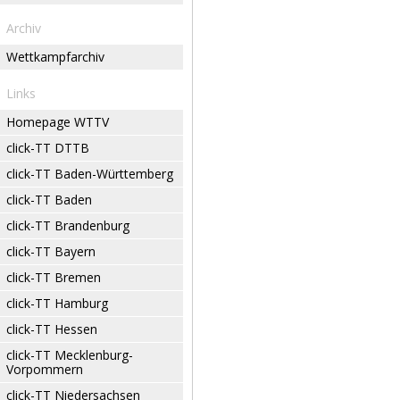
Archiv
Wettkampfarchiv
Links
Homepage WTTV
click-TT DTTB
click-TT Baden-Württemberg
click-TT Baden
click-TT Brandenburg
click-TT Bayern
click-TT Bremen
click-TT Hamburg
click-TT Hessen
click-TT Mecklenburg-
Vorpommern
click-TT Niedersachsen