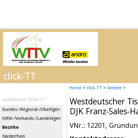
Home
>
click-TT
>
Vereine
>
Westdeutscher Tis
Spielklassen 2026/27
DJK Franz-Sales-H
Bundes-/Regional-/Oberligen
NRW-/Verbands-/Landesligen
VNr.: 12201, Gründun
Bezirke
Niederrhein