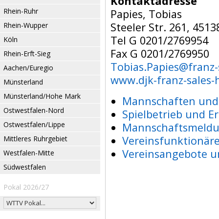
Kontaktadresse
Rhein-Ruhr
Papies, Tobias
Steeler Str. 261, 451
Rhein-Wupper
Tel G 0201/2769954
Köln
Fax G 0201/2769950
Rhein-Erft-Sieg
Tobias.Papies@franz-
Aachen/Euregio
www.djk-franz-sales-
Münsterland
Münsterland/Hohe Mark
Mannschaften und 
Ostwestfalen-Nord
Spielbetrieb und E
Ostwestfalen/Lippe
Mannschaftsmeldu
Vereinsfunktionär
Mittleres Ruhrgebiet
Vereinsangebote u
Westfalen-Mitte
Südwestfalen
Pokal 2026/27