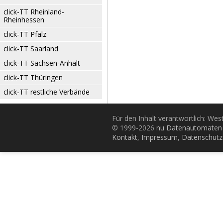
click-TT Rheinland-
Rheinhessen
click-TT Pfalz
click-TT Saarland
click-TT Sachsen-Anhalt
click-TT Thüringen
click-TT restliche Verbände
Für den Inhalt verantwortlich: Wes
© 1999-2026
nu Datenautomaten 
Kontakt
,
Impressum
,
Datenschutz