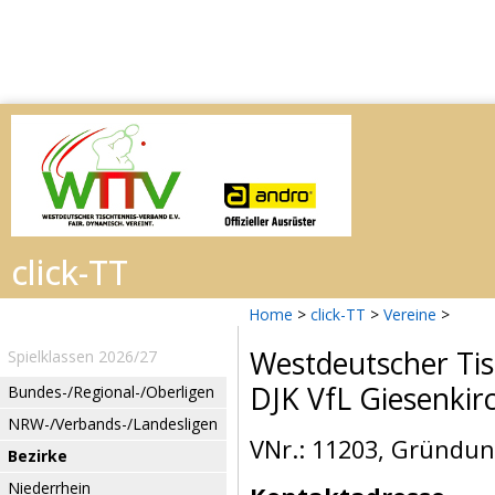
Home
>
click-TT
>
Vereine
>
Westdeutscher Tis
Spielklassen 2026/27
DJK VfL Giesenkir
Bundes-/Regional-/Oberligen
NRW-/Verbands-/Landesligen
VNr.: 11203, Gründun
Bezirke
Niederrhein