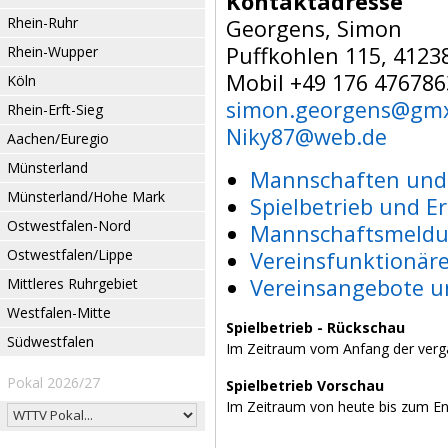
Kontaktadresse
Rhein-Ruhr
Georgens, Simon
Puffkohlen 115, 412
Rhein-Wupper
Mobil +49 176 476786
Köln
simon.georgens@gmx
Rhein-Erft-Sieg
Niky87@web.de
Aachen/Euregio
Münsterland
Mannschaften und 
Münsterland/Hohe Mark
Spielbetrieb und E
Ostwestfalen-Nord
Mannschaftsmeldu
Ostwestfalen/Lippe
Vereinsfunktionär
Vereinsangebote u
Mittleres Ruhrgebiet
Westfalen-Mitte
Spielbetrieb - Rückschau
Südwestfalen
Im Zeitraum vom Anfang der verg
Pokal 2026/27
Spielbetrieb Vorschau
Im Zeitraum von heute bis zum E