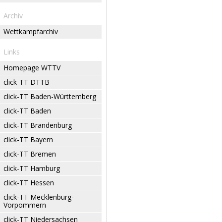
Archiv
Wettkampfarchiv
Links
Homepage WTTV
click-TT DTTB
click-TT Baden-Württemberg
click-TT Baden
click-TT Brandenburg
click-TT Bayern
click-TT Bremen
click-TT Hamburg
click-TT Hessen
click-TT Mecklenburg-
Vorpommern
click-TT Niedersachsen