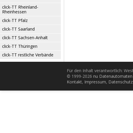
click-TT Rheinland-
Rheinhessen
click-TT Pfalz
click-TT Saarland
click-TT Sachsen-Anhalt
click-TT Thüringen
click-TT restliche Verbände
Für den Inhalt verantwortlich: Wes
© 1999-2026
nu Datenautomaten 
Kontakt
,
Impressum
,
Datenschutz