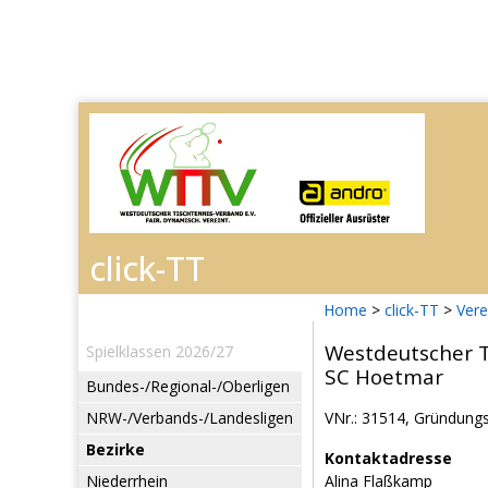
Home
>
click-TT
>
Vere
Westdeutscher T
Spielklassen 2026/27
SC Hoetmar
Bundes-/Regional-/Oberligen
NRW-/Verbands-/Landesligen
VNr.: 31514, Gründungsj
Bezirke
Kontaktadresse
Niederrhein
Alina Flaßkamp