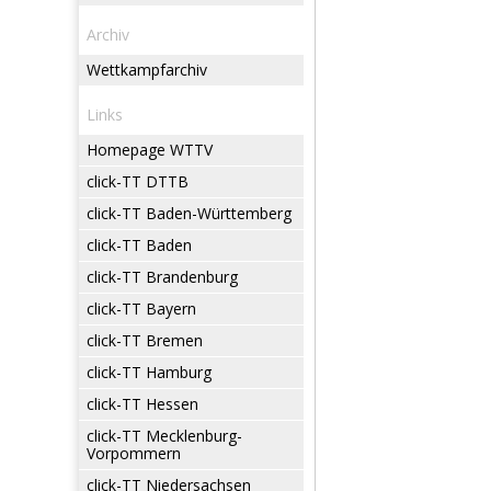
Archiv
Wettkampfarchiv
Links
Homepage WTTV
click-TT DTTB
click-TT Baden-Württemberg
click-TT Baden
click-TT Brandenburg
click-TT Bayern
click-TT Bremen
click-TT Hamburg
click-TT Hessen
click-TT Mecklenburg-
Vorpommern
click-TT Niedersachsen