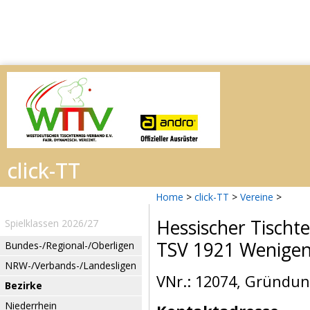
Home
>
click-TT
>
Vereine
>
Hessischer Tischt
Spielklassen 2026/27
TSV 1921 Wenige
Bundes-/Regional-/Oberligen
NRW-/Verbands-/Landesligen
VNr.: 12074, Gründun
Bezirke
Niederrhein