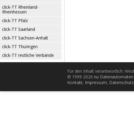
click-TT Rheinland-
Rheinhessen
click-TT Pfalz
click-TT Saarland
click-TT Sachsen-Anhalt
click-TT Thüringen
click-TT restliche Verbände
Für den Inhalt verantwortlich: Wes
© 1999-2026
nu Datenautomaten 
Kontakt
,
Impressum
,
Datenschutz