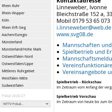
Kontaktadresse
Rhein-Ruhr
Linneweber, Ivonne
Bleichstraße 152 a, 3
Rhein-Wupper
Mobil 0179 53 65 073
Köln
i.linneweber@web.de
Rhein-Erft-Sieg
www.svg08.de
Aachen/Euregio
Münsterland
Mannschaften und 
Münsterland/Hohe Mark
Spielbetrieb und E
Ostwestfalen-Nord
Mannschaftsmeldu
Ostwestfalen/Lippe
Vereinsfunktionär
Vereinsangebote u
Mittleres Ruhrgebiet
Westfalen-Mitte
Spielbetrieb - Rückschau
Südwestfalen
Im Zeitraum vom Anfang der verg
Pokal 2026/27
Spielbetrieb Vorschau
Im Zeitraum von heute bis zum E