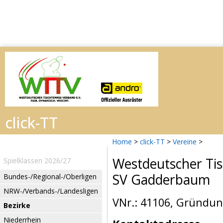
Home
>
click-TT
>
Vereine
>
Westdeutscher Tis
Spielklassen 2026/27
SV Gadderbaum
Bundes-/Regional-/Oberligen
NRW-/Verbands-/Landesligen
VNr.: 41106, Gründung
Bezirke
Niederrhein