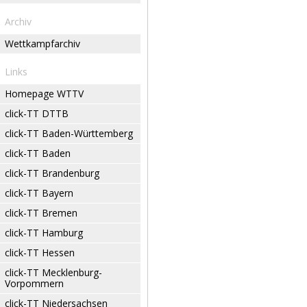
Archiv
Wettkampfarchiv
Links
Homepage WTTV
click-TT DTTB
click-TT Baden-Württemberg
click-TT Baden
click-TT Brandenburg
click-TT Bayern
click-TT Bremen
click-TT Hamburg
click-TT Hessen
click-TT Mecklenburg-
Vorpommern
click-TT Niedersachsen