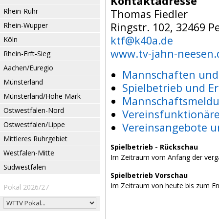
Kontaktadresse
Rhein-Ruhr
Thomas Fiedler
Ringstr. 102, 32469 
Rhein-Wupper
ktf@k40a.de
Köln
www.tv-jahn-neesen.
Rhein-Erft-Sieg
Aachen/Euregio
Mannschaften und 
Münsterland
Spielbetrieb und E
Münsterland/Hohe Mark
Mannschaftsmeldu
Ostwestfalen-Nord
Vereinsfunktionär
Ostwestfalen/Lippe
Vereinsangebote u
Mittleres Ruhrgebiet
Spielbetrieb - Rückschau
Westfalen-Mitte
Im Zeitraum vom Anfang der verg
Südwestfalen
Spielbetrieb Vorschau
Im Zeitraum von heute bis zum E
Pokal 2026/27