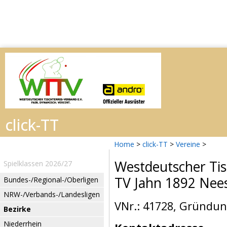
Home
>
click-TT
>
Vereine
>
Westdeutscher Tis
Spielklassen 2026/27
TV Jahn 1892 Nee
Bundes-/Regional-/Oberligen
NRW-/Verbands-/Landesligen
VNr.: 41728, Gründung
Bezirke
Niederrhein