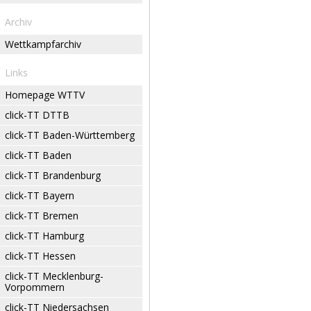
Archiv
Wettkampfarchiv
Links
Homepage WTTV
click-TT DTTB
click-TT Baden-Württemberg
click-TT Baden
click-TT Brandenburg
click-TT Bayern
click-TT Bremen
click-TT Hamburg
click-TT Hessen
click-TT Mecklenburg-
Vorpommern
click-TT Niedersachsen