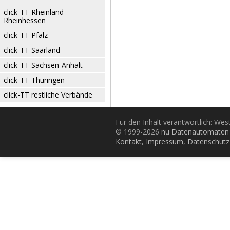
click-TT Rheinland-
Rheinhessen
click-TT Pfalz
click-TT Saarland
click-TT Sachsen-Anhalt
click-TT Thüringen
click-TT restliche Verbände
Für den Inhalt verantwortlich: Wes
© 1999-2026
nu Datenautomaten 
Kontakt
,
Impressum
,
Datenschutz