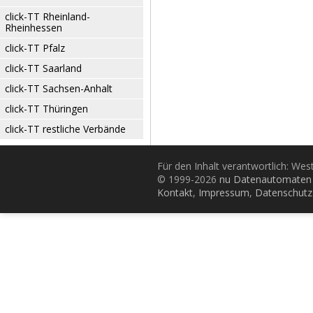
click-TT Rheinland-
Rheinhessen
click-TT Pfalz
click-TT Saarland
click-TT Sachsen-Anhalt
click-TT Thüringen
click-TT restliche Verbände
Für den Inhalt verantwortlich: Wes
© 1999-2026
nu Datenautomaten 
Kontakt
,
Impressum
,
Datenschutz