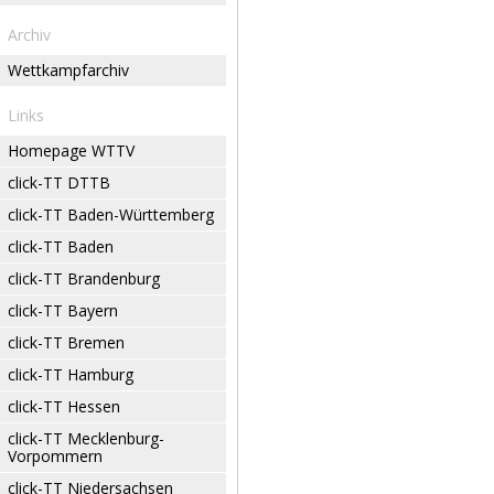
Archiv
Wettkampfarchiv
Links
Homepage WTTV
click-TT DTTB
click-TT Baden-Württemberg
click-TT Baden
click-TT Brandenburg
click-TT Bayern
click-TT Bremen
click-TT Hamburg
click-TT Hessen
click-TT Mecklenburg-
Vorpommern
click-TT Niedersachsen