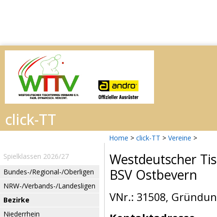
Home
>
click-TT
>
Vereine
>
Westdeutscher Tis
Spielklassen 2026/27
BSV Ostbevern
Bundes-/Regional-/Oberligen
NRW-/Verbands-/Landesligen
VNr.: 31508, Gründun
Bezirke
Niederrhein