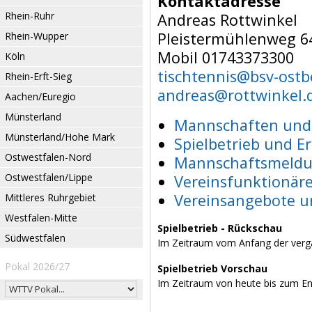
Kontaktadresse
Rhein-Ruhr
Andreas Rottwinkel
Pleistermühlenweg 6
Rhein-Wupper
Mobil 01743373300
Köln
tischtennis@bsv-ostb
Rhein-Erft-Sieg
andreas@rottwinkel.
Aachen/Euregio
Münsterland
Mannschaften und 
Münsterland/Hohe Mark
Spielbetrieb und E
Ostwestfalen-Nord
Mannschaftsmeldu
Ostwestfalen/Lippe
Vereinsfunktionär
Vereinsangebote u
Mittleres Ruhrgebiet
Westfalen-Mitte
Spielbetrieb - Rückschau
Südwestfalen
Im Zeitraum vom Anfang der verg
Pokal 2026/27
Spielbetrieb Vorschau
Im Zeitraum von heute bis zum E