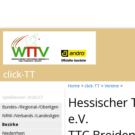
Home
>
click-TT
>
Vereine
>
Hessischer 
Spielklassen 2026/27
Bundes-/Regional-/Oberligen
e.V.
NRW-/Verbands-/Landesligen
Bezirke
TTC Breiden
Niederrhein