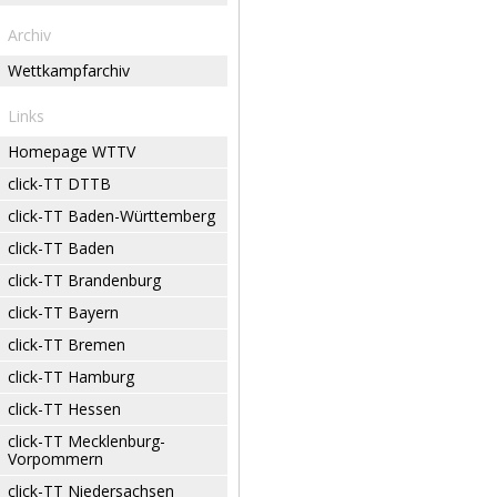
Archiv
Wettkampfarchiv
Links
Homepage WTTV
click-TT DTTB
click-TT Baden-Württemberg
click-TT Baden
click-TT Brandenburg
click-TT Bayern
click-TT Bremen
click-TT Hamburg
click-TT Hessen
click-TT Mecklenburg-
Vorpommern
click-TT Niedersachsen