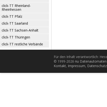
click-TT Rheinland-
Rheinhessen
click-TT Pfalz
click-TT Saarland
click-TT Sachsen-Anhalt
click-TT Thüringen
click-TT restliche Verbände
Für den Inhalt verantwortlich: Hes
© 1999-2026
nu Datenautomaten 
Kontakt
,
Impressum
,
Datenschutz