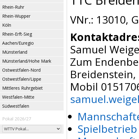
Rhein-Ruhr
VNr.: 13010, 
Rhein-Wupper
Köln
Kontaktadre
Rhein-Erft-Sieg
Aachen/Euregio
Samuel Weige
Münsterland
Zum Endenber
Münsterland/Hohe Mark
Ostwestfalen-Nord
Breidenstein,
Ostwestfalen/Lippe
Mobil 015170
Mittleres Ruhrgebiet
samuel.weig
Westfalen-Mitte
Südwestfalen
Mannschafte
Pokal 2026/27
Spielbetrie