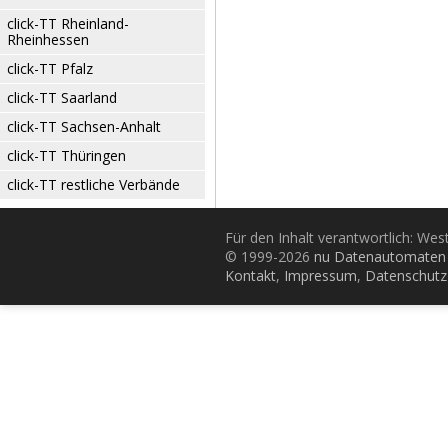
click-TT Rheinland-
Rheinhessen
click-TT Pfalz
click-TT Saarland
click-TT Sachsen-Anhalt
click-TT Thüringen
click-TT restliche Verbände
Für den Inhalt verantwortlich: Wes
© 1999-2026
nu Datenautomaten 
Kontakt
,
Impressum
,
Datenschutz