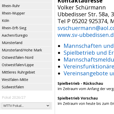
Kontaktadresse
Rhein-Ruhr
Volker Schürmann
Ubbedisser Str. 58a, 
Rhein-Wupper
Tel P 05202 925374, 
Köln
svschuermann@aol.
Rhein-Erft-Sieg
www.sv-ubbedissen.d
Aachen/Euregio
Münsterland
Mannschaften und 
Münsterland/Hohe Mark
Spielbetrieb und E
Ostwestfalen-Nord
Mannschaftsmeldu
Ostwestfalen/Lippe
Vereinsfunktionär
Vereinsangebote u
Mittleres Ruhrgebiet
Westfalen-Mitte
Spielbetrieb - Rückschau
Südwestfalen
Im Zeitraum vom Anfang der verg
Pokal 2026/27
Spielbetrieb Vorschau
Im Zeitraum von heute bis zum E