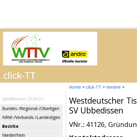
Home
>
click-TT
>
Vereine
>
Westdeutscher Tis
Spielklassen 2026/27
SV Ubbedissen
Bundes-/Regional-/Oberligen
NRW-/Verbands-/Landesligen
VNr.: 41126, Gründun
Bezirke
Niederrhein