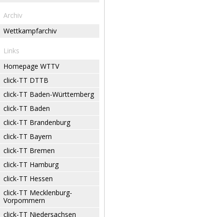
Archiv
Wettkampfarchiv
Links
Homepage WTTV
click-TT DTTB
click-TT Baden-Württemberg
click-TT Baden
click-TT Brandenburg
click-TT Bayern
click-TT Bremen
click-TT Hamburg
click-TT Hessen
click-TT Mecklenburg-
Vorpommern
click-TT Niedersachsen